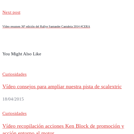
Next post
Vídeo resumen 36ª edición del Rallye Santander Cantabria 2014 #CERA
You Might Also Like
Curiosidades
Vídeo consejos para ampliar nuestra pista de scalextric
18/04/2015
Curiosidades
Vídeo recopilación acciones Ken Block de promoción y
acción entorno al motor