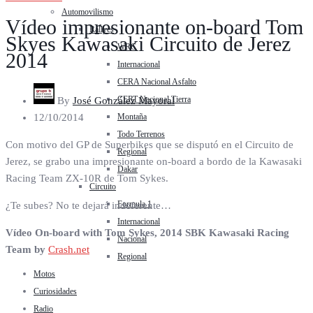
Automovilismo
Vídeo impresionante on-board Tom
Rallyes
Skyes Kawasaki Circuito de Jerez
WRC
2014
Internacional
CERA Nacional Asfalto
CERT Nacional Tierra
By
José González Mayoral
Montaña
12/10/2014
Todo Terrenos
Con motivo del GP de Superbikes que se disputó en el Circuito de
Regional
Jerez, se grabo una impresionante on-board a bordo de la Kawasaki
Dakar
Racing Team ZX-10R de Tom Sykes.
Circuito
Formula 1
¿Te subes? No te dejará indeferente…
Internacional
Vídeo On-board with Tom Sykes, 2014 SBK Kawasaki Racing
Nacional
Team by
Crash.net
Regional
Motos
Curiosidades
Radio