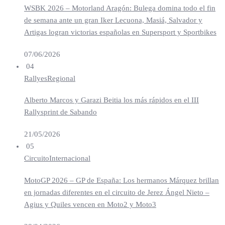
WSBK 2026 – Motorland Aragón: Bulega domina todo el fin
de semana ante un gran Iker Lecuona, Masiá, Salvador y
Artigas logran victorias españolas en Supersport y Sportbikes
07/06/2026
04
Rallyes
Regional
Alberto Marcos y Garazi Beitia los más rápidos en el III
Rallysprint de Sabando
21/05/2026
05
Circuito
Internacional
MotoGP 2026 – GP de España: Los hermanos Márquez brillan
en jornadas diferentes en el circuito de Jerez Ángel Nieto –
Agius y Quiles vencen en Moto2 y Moto3