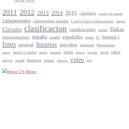
28/04/2026
2012
2011
2013
2014
2015
calendario
cambio de rasante
campeonato
campeonato españa
Carlos López J.photomotor
carrera
clasificacion
Circuito
Dakar
clasificaciones
coches
españa
españoles
entrenamientos
formula 1
f1
español
etapa
fotos
horarios
inscritos
general
mitsubishi
Motociclismo
rallye
piloto
motor vs motor
motos
precio
motor
mundial
porsche
pilotos
video
tiempos
rallyes
tramos
renault
wrc
valencia