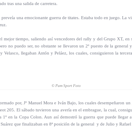
do tras una salida de carretera.
preveía una emocionante guerra de titates. Estaba todo en juego. La vict
ruz.
el mejor tiempo, saliendo así vencedores del rally y del Grupo XT, e
 pero no puedo ser, no obstante se llevaron un 2º puesto de la general 
y Velasco, llegaban Antón y Peláez, los cuales, consiguieron la tercer
© Pam Sport Foto
rmado por, Jº Manuel Mora e Iván Bajo, los cuales desempeñaron un gra
eot 205. El sábado tuvieron una avería en el embrague, la cual, consigu
 la 1º en la Copa Colon. Aun así demostró la guerra que puede llegar 
uárez que finalizaban en 8ª posición de la general y de Julio y Rafael