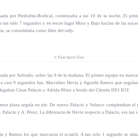
asada por Piedrafita-Rodical, comenzaba a las 10 de la noche. El pr
 tan sólo 7 segundos y en tercer lugar Mora y Bajo hacían de las suya
a, se consolidaba como líder del rally.
© Pam Sport Foto
sada por Sobrado, sobre las 9 de la mañana. El primer equipo en marcar 
 a casi 9 segundos fue, Marcelino Hevia y Agustín Ramos que seguían 
 llegaban César Palacio y Adrián Pérez a bordo del Citroën DS3 R3T.
imera plaza seguía en pie. De nuevo Palacio y Velasco completaban el
 Palacio y A. Pérez. La diferencia de Hevia respecto a Palacio, era tan
a y Ramos los que marcaron el scratch. A tan solo 1 segundo se situa