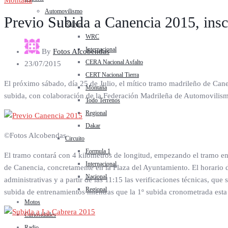
Montaña
Automovilismo
Previo Subida a Canencia 2015, insc
Rallyes
WRC
Internacional
By
Fotos Alcobendas
CERA Nacional Asfalto
23/07/2015
CERT Nacional Tierra
El próximo sábado, día 25 de Julio, el mítico tramo madrileño de Cane
Montaña
subida, con colaboración de la Federación Madrileña de Automovilis
Todo Terrenos
Regional
Dakar
©Fotos Alcobendas
Circuito
Formula 1
El tramo contará con 4 kilómetros de longitud, empezando el tramo en 
Internacional
de Canencia, concretamente en la Plaza del Ayuntamiento. El horario de
Nacional
administrativas y a partir de las 11:15 las verificaciones técnicas, que
Regional
subida de entrenamientos mientras que la 1º subida cronometrada esta
Motos
Curiosidades
Radio