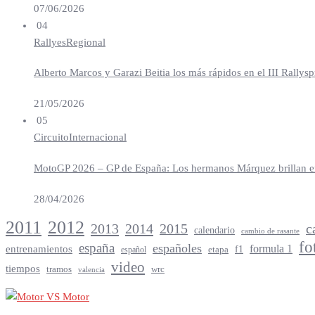
07/06/2026
04
Rallyes
Regional
Alberto Marcos y Garazi Beitia los más rápidos en el III Rallys
21/05/2026
05
Circuito
Internacional
MotoGP 2026 – GP de España: Los hermanos Márquez brillan en 
28/04/2026
2012
2011
2013
2014
c
2015
calendario
cambio de rasante
fo
españa
españoles
entrenamientos
formula 1
f1
español
etapa
video
tiempos
tramos
wrc
valencia