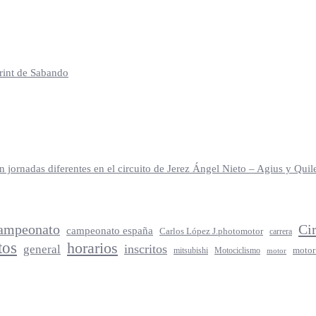
print de Sabando
jornadas diferentes en el circuito de Jerez Ángel Nieto – Agius y Qu
ampeonato
Ci
campeonato españa
Carlos López J.photomotor
carrera
tos
horarios
inscritos
general
mitsubishi
Motociclismo
motor
motor