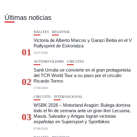
Últimas noticias
RALLYES
REGIONAL
Victoria de Alberto Marcos y Garazi Beitia en el V
Rallysprint de Eskoriatza
01
23/07/2026
AUTOMOVILISMO
CIRCUITO
Santi Urrutia se convierte en el gran protagonista
del TCR World Tour a su paso por el circuito
02
Ricardo Tormo
17/06/2026
CIRCUITO
INTERNACIONAL
WSBK 2026 – Motorland Aragón: Bulega domina
todo el fin de semana ante un gran Iker Lecuona,
03
Masiá, Salvador y Artigas logran victorias
españolas en Supersport y Sportbikes
07/06/2026