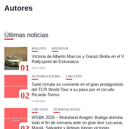
Autores
Últimas noticias
RALLYES
REGIONAL
Victoria de Alberto Marcos y Garazi Beitia en el V
Rallysprint de Eskoriatza
01
23/07/2026
AUTOMOVILISMO
CIRCUITO
Santi Urrutia se convierte en el gran protagonista
del TCR World Tour a su paso por el circuito
02
Ricardo Tormo
17/06/2026
CIRCUITO
INTERNACIONAL
WSBK 2026 – Motorland Aragón: Bulega domina
todo el fin de semana ante un gran Iker Lecuona,
03
Masiá, Salvador y Artigas logran victorias