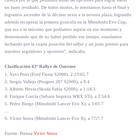
cabeza por lo que perdimos todas las opciones para lograr hacer
un buen resultado. De todos modos, lo intentamos hasta el final y
logramos ascender de la décimo sexta a la novena plaza, logrando
además recuperar la primera posición en la Mitsubishi Evo Cup,
que era a lo máximo que podíamos aspirar en ese momento y
demostrando que de no haber perdido ese tiempo, estaríamos
luchando por la cuarta posición del rallye y un justo premio para
nuestros seguidores y sponsors”, indicaba.
Clasificación 43º Rallye de Ourense
1. Xevi Pons (Ford Fiesta S2000), 2:23:05.7
2. Sergio Vallejo (Peugeot 207 S2000), a 8.4
3. Alberto Hevia (Skoda Fabia S2000), a 1:18.3
4. Enrique García (Subaru Impreza WRX STi), a 2:54.6
5. Pedro Burgo (Mitsubishi Lancer Evo X), a 3:01.7
…
9. Víctor Senra (Mitsubishi Lancer Evo X), a 7:57.7
Fuente: Prensa
Victor Senra