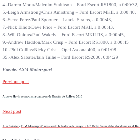
4.-Darren Moon/Malcolm Smithson – Ford Escort RS1800, a 0:00:32,
5.-Leigh Armstrong/Chris Amrstrong – Ford Escort MKII, a 0:00:40,
6.-Steve Perez/Paul Spooner – Lancia Stratos, a 0:00:43,
7.-Nick Elliott/Dave Price – Ford Escort MKII, a 0:00:43,
8.-Will Onions/Paul Wakely – Ford Escort MKII RS, a 0:00:45,
9.-Andrew Haddon/Mark Crisp – Ford Escort RS1800, a 0:00:45
10.-Phil Collins/Nicky Grist – Opel Ascona 400, a 0:01:08
35.-Alex Sabater/Iain Tullie – Ford Escort RS2000, 0:04:29
Fuente: ASM Motorsport
Previous post
Alberto Hevia se proclama campeón de España de Rallyes 2010
Next post
Alex Sabater (ASM Motorsport) reviviendo la historia del mejor RAC Rally. Sainz debe abandonar en el R