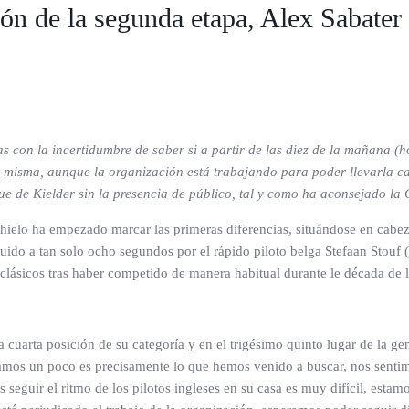
ón de la segunda etapa, Alex Sabater 
zas con la incertidumbre de saber si a partir de las diez de la mañana 
a misma, aunque la organización está trabajando para poder llevarla c
e de Kielder sin la presencia de público, tal y como ha aconsejado la 
 hielo ha empezado marcar las primeras diferencias, situándose en cabe
guido a tan solo ocho segundos por el rápido piloto belga Stefaan Stouf
lásicos tras haber competido de manera habitual durante le década de l
la cuarta posición de su categoría y en el trigésimo quinto lugar de la g
os un poco es precisamente lo que hemos venido a buscar, nos sentim
eguir el ritmo de los pilotos ingleses en su casa es muy difícil, estamo