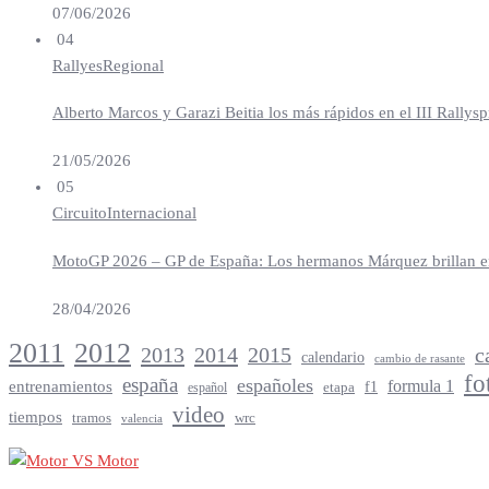
07/06/2026
04
Rallyes
Regional
Alberto Marcos y Garazi Beitia los más rápidos en el III Rallys
21/05/2026
05
Circuito
Internacional
MotoGP 2026 – GP de España: Los hermanos Márquez brillan en 
28/04/2026
2012
2011
2013
2014
c
2015
calendario
cambio de rasante
fo
españa
españoles
entrenamientos
formula 1
f1
español
etapa
video
tiempos
tramos
wrc
valencia