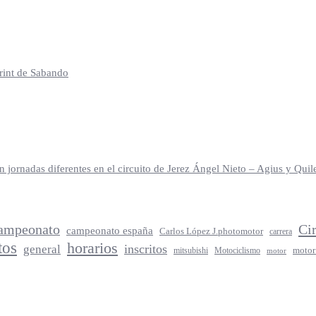
print de Sabando
jornadas diferentes en el circuito de Jerez Ángel Nieto – Agius y Qu
ampeonato
Ci
campeonato españa
Carlos López J.photomotor
carrera
tos
horarios
inscritos
general
mitsubishi
Motociclismo
motor
motor