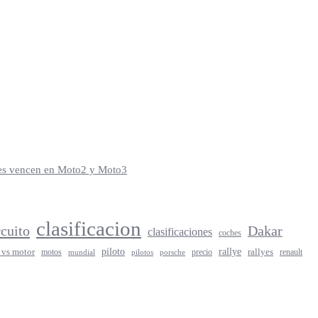
iles vencen en Moto2 y Moto3
clasificacion
rcuito
Dakar
clasificaciones
coches
rallye
piloto
rallyes
 vs motor
motos
precio
renault
mundial
porsche
pilotos