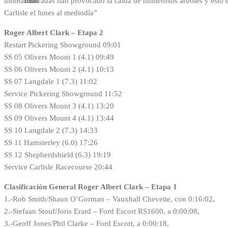
últimas nevadas han provocado la caída de numerosos árboles y esto e
Carlisle el lunes al mediodía”
Roger Albert Clark – Etapa 2
Restart Pickering Showground 09:01
SS 05 Olivers Mount 1 (4.1) 09:49
SS 06 Olivers Mount 2 (4.1) 10:13
SS 07 Langdale 1 (7.3) 11:02
Service Pickering Showground 11:52
SS 08 Olivers Mount 3 (4.1) 13:20
SS 09 Olivers Mount 4 (4.1) 13:44
SS 10 Langdale 2 (7.3) 14:33
SS 11 Hamsterley (6.0) 17:26
SS 12 Shepherdshield (6.3) 19:19
Service Carlisle Racecourse 20:44
Clasificación General Roger Albert Clark – Etapa 1
1.-Rob Smith/Shaun O’Gorman – Vauxhall Chevette, con 0:16:02,
2.-Stefaan Stouf/Joris Erard – Ford Escort RS1600, a 0:00:08,
3.-Geoff Jones/Phil Clarke – Ford Escort, a 0:00:18,