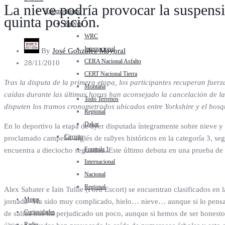
La nieve podría provocar la suspensi
Automovilismo
quinta posición.
Rallyes
WRC
Internacional
By
José González Mayoral
CERA Nacional Asfalto
28/11/2010
CERT Nacional Tierra
Tras la disputa de la primera etapa, los participantes recuperan fuer
Montaña
caídas durante las últimas horas han aconsejado la cancelación de l
Todo Terrenos
disputen los tramos cronometrados ubicados entre Yorkshire y el bosqu
Regional
Dakar
En lo deportivo la etapa de ayer disputada íntegramente sobre nieve y
Circuito
proclamado campeón inglés de rallyes históricos en la categoría 3, se
Formula 1
encuentra a dieciocho segundos. Este último debuta en una prueba de c
Internacional
Nacional
Regional
Alex Sabater e Iain Tullie (Ford Escort) se encuentran clasificados en 
Motos
jornada “Ha sido muy complicado, hielo… nieve… aunque si lo pensam
Curiosidades
de salida nos ha perjudicado un poco, aunque si hemos de ser honestos s
Radio