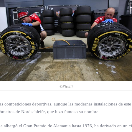
©Pirelli
as competiciones deportivas, aunque las modernas instalaciones de este
ilómetros de Nordschleife, que hizo famoso su nombre.
ue albergó el Gran Premio de Alemania hasta 1976, ha derivado en un ci