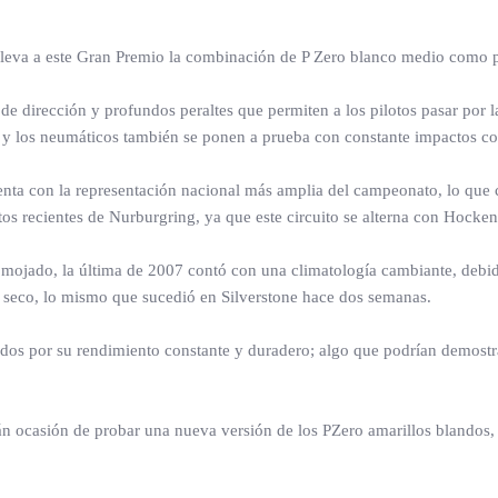
li lleva a este Gran Premio la combinación de P Zero blanco medio como
 dirección y profundos peraltes que permiten a los pilotos pasar por la
 los neumáticos también se ponen a prueba con constante impactos con lo
 cuenta con la representación nacional más amplia del campeonato, lo q
tos recientes de Nurburgring, ya que este circuito se alterna con Hocke
ojado, la última de 2007 contó con una climatología cambiante, debid
en seco, lo mismo que sucedió en Silverstone hace dos semanas.
todos por su rendimiento constante y duradero; algo que podrían demos
rán ocasión de probar una nueva versión de los PZero amarillos blandos