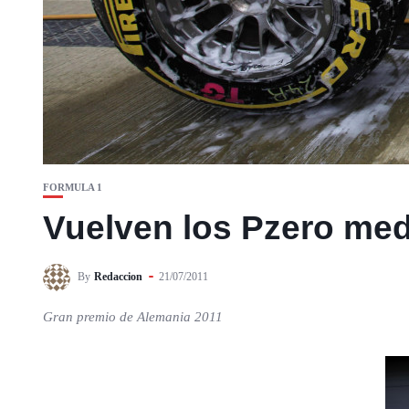
FORMULA 1
Vuelven los Pzero med
By
Redaccion
21/07/2011
Gran premio de Alemania 2011