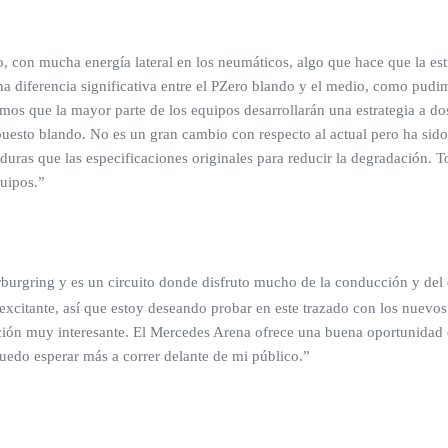
ño, con mucha energía lateral en los neumáticos, algo que hace que la e
na diferencia significativa entre el PZero blando y el medio, como pudi
os que la mayor parte de los equipos desarrollarán una estrategia a dos
uesto blando. No es un gran cambio con respecto al actual pero ha sido
duras que las especificaciones originales para reducir la degradación
quipos.”
burgring y es un circuito donde disfruto mucho de la conducción y de
 excitante, así que estoy deseando probar en este trazado con los nuevos
ción muy interesante. El Mercedes Arena ofrece una buena oportunidad d
uedo esperar más a correr delante de mi público.”