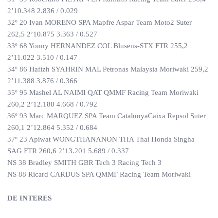
2’10.348 2.836 / 0.029
32º 20 Ivan MORENO SPA Mapfre Aspar Team Moto2 Suter
262,5 2’10.875 3.363 / 0.527
33º 68 Yonny HERNANDEZ COL Blusens-STX FTR 255,2
2’11.022 3.510 / 0.147
34º 86 Hafizh SYAHRIN MAL Petronas Malaysia Moriwaki 259,2
2’11.388 3.876 / 0.366
35º 95 Mashel AL NAIMI QAT QMMF Racing Team Moriwaki
260,2 2’12.180 4.668 / 0.792
36º 93 Marc MARQUEZ SPA Team CatalunyaCaixa Repsol Suter
260,1 2’12.864 5.352 / 0.684
37º 23 Apiwat WONGTHANANON THA Thai Honda Singha
SAG FTR 260,6 2’13.201 5.689 / 0.337
NS 38 Bradley SMITH GBR Tech 3 Racing Tech 3
NS 88 Ricard CARDUS SPA QMMF Racing Team Moriwaki
DE INTERES