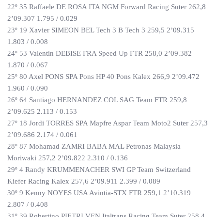
22º 35 Raffaele DE ROSA ITA NGM Forward Racing Suter 262,8
2’09.307 1.795 / 0.029
23º 19 Xavier SIMEON BEL Tech 3 B Tech 3 259,5 2’09.315
1.803 / 0.008
24º 53 Valentin DEBISE FRA Speed Up FTR 258,0 2’09.382
1.870 / 0.067
25º 80 Axel PONS SPA Pons HP 40 Pons Kalex 266,9 2’09.472
1.960 / 0.090
26º 64 Santiago HERNANDEZ COL SAG Team FTR 259,8
2’09.625 2.113 / 0.153
27º 18 Jordi TORRES SPA Mapfre Aspar Team Moto2 Suter 257,3
2’09.686 2.174 / 0.061
28º 87 Mohamad ZAMRI BABA MAL Petronas Malaysia
Moriwaki 257,2 2’09.822 2.310 / 0.136
29º 4 Randy KRUMMENACHER SWI GP Team Switzerland
Kiefer Racing Kalex 257,6 2’09.911 2.399 / 0.089
30º 9 Kenny NOYES USA Avintia-STX FTR 259,1 2’10.319
2.807 / 0.408
31º 39 Robertino PIETRI VEN Italtrans Racing Team Suter 258,4