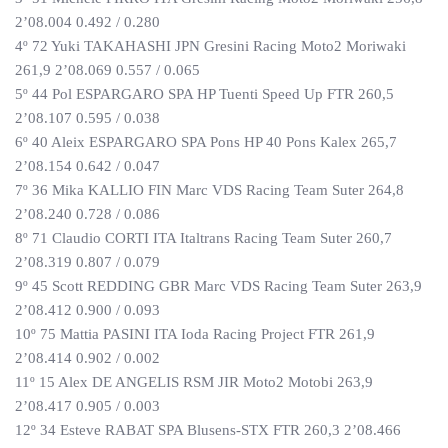
2’08.004 0.492 / 0.280
4º 72 Yuki TAKAHASHI JPN Gresini Racing Moto2 Moriwaki
261,9 2’08.069 0.557 / 0.065
5º 44 Pol ESPARGARO SPA HP Tuenti Speed Up FTR 260,5
2’08.107 0.595 / 0.038
6º 40 Aleix ESPARGARO SPA Pons HP 40 Pons Kalex 265,7
2’08.154 0.642 / 0.047
7º 36 Mika KALLIO FIN Marc VDS Racing Team Suter 264,8
2’08.240 0.728 / 0.086
8º 71 Claudio CORTI ITA Italtrans Racing Team Suter 260,7
2’08.319 0.807 / 0.079
9º 45 Scott REDDING GBR Marc VDS Racing Team Suter 263,9
2’08.412 0.900 / 0.093
10º 75 Mattia PASINI ITA Ioda Racing Project FTR 261,9
2’08.414 0.902 / 0.002
11º 15 Alex DE ANGELIS RSM JIR Moto2 Motobi 263,9
2’08.417 0.905 / 0.003
12º 34 Esteve RABAT SPA Blusens-STX FTR 260,3 2’08.466