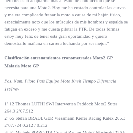
pero necesito adaptarme más al estilo de conducción que se
necesita para una Moto2. Hoy me ha costado controlar las curvas
y me era complicado frenar la moto a causa de mi bajón físico,
especialmente noto que los músculos de mis hombros y espalda se
fatigan en exceso y me cuesta pilotar la FTR. De todas formas
estoy muy feliz de tener esta gran oportunidad y quiero
demostrarlo mañana en carrera luchando por ser mejor.”
Clasificación entrenamientos cronometrados Moto2 GP
Malasia Moto GP
Pos. Num. Piloto País Equipo Moto Km/h Tiempo Diferencia
1st/Prev
1º 12 Thomas LUTHI SWI Interwetten Paddock Moto2 Suter
264,3 2’07.512
2º 65 Stefan BRADL GER Viessmann Kiefer Racing Kalex 265,3
2’07.724 0.212 / 0.212
3º 51 Michele PIRRO ITA Gresini Racing Moto2 Moriwaki 256,8