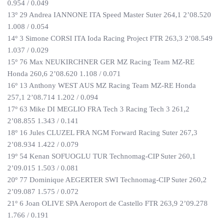
0.954 / 0.049
13º 29 Andrea IANNONE ITA Speed Master Suter 264,1 2’08.520
1.008 / 0.054
14º 3 Simone CORSI ITA Ioda Racing Project FTR 263,3 2’08.549
1.037 / 0.029
15º 76 Max NEUKIRCHNER GER MZ Racing Team MZ-RE
Honda 260,6 2’08.620 1.108 / 0.071
16º 13 Anthony WEST AUS MZ Racing Team MZ-RE Honda
257,1 2’08.714 1.202 / 0.094
17º 63 Mike DI MEGLIO FRA Tech 3 Racing Tech 3 261,2
2’08.855 1.343 / 0.141
18º 16 Jules CLUZEL FRA NGM Forward Racing Suter 267,3
2’08.934 1.422 / 0.079
19º 54 Kenan SOFUOGLU TUR Technomag-CIP Suter 260,1
2’09.015 1.503 / 0.081
20º 77 Dominique AEGERTER SWI Technomag-CIP Suter 260,2
2’09.087 1.575 / 0.072
21º 6 Joan OLIVE SPA Aeroport de Castello FTR 263,9 2’09.278
1.766 / 0.191