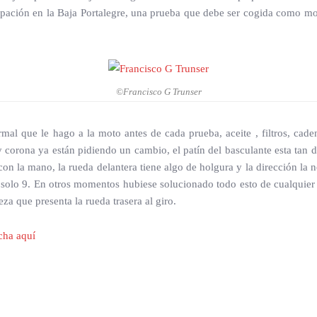
cipación en la Baja Portalegre, una prueba que debe ser cogida como m
©Francisco G Trunser
al que le hago a la moto antes de cada prueba, aceite , filtros, cad
 corona ya están pidiendo un cambio, el patín del basculante esta tan d
con la mano, la rueda delantera tiene algo de holgura y la dirección la 
e solo 9. En otros momentos hubiese solucionado todo esto de cualqui
a que presenta la rueda trasera al giro.
cha aquí