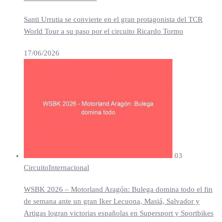
Santi Urrutia se convierte en el gran protagonista del TCR
World Tour a su paso por el circuito Ricardo Tormo
17/06/2026
03
Circuito
Internacional
WSBK 2026 – Motorland Aragón: Bulega domina todo el fin
de semana ante un gran Iker Lecuona, Masiá, Salvador y
Artigas logran victorias españolas en Supersport y Sportbikes