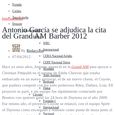
Portada
Coches
Tasa tú coche
Internacional
Deporte
Antonio García se adjudica la cita
Automovilismo
del Grand AM Barber 2012
Rallyes
WRC
Internacional
By
Redaccion
CERA Nacional Asfalto
07/04/2012
CERT Nacional Tierra
Hace ya unos años, Antonio apareció en la
Grand AM
para apoyar a
Montaña
Christian Fittipaldi en el equipo de Eddie Cheever que estaba
Todo Terrenos
embarcado en un nuevo proyecto, el de un nuevo chasis, el Coyote,
Regional
que pudiera competir con los todo poderosos Riley, Dallara, Lola. Ell
Dakar
proyecto se paró, y sin equipo fue rápidamente contactado por
Circuito
Brumos con quienes ganó las 24 hora de Daytona en el año 2009.
Formula 1
Ese mismo año, el proyecto Coyote se relanzó, con el equipo Spirit
Internacional
of Daytona como encargado y Antonio como punta de lanza junto al
Nacional