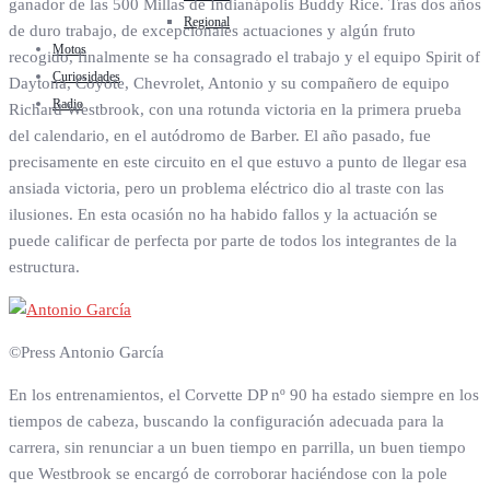
ganador de las 500 Millas de Indianápolis Buddy Rice. Tras dos años
Regional
de duro trabajo, de excepcionales actuaciones y algún fruto
Motos
recogido, finalmente se ha consagrado el trabajo y el equipo Spirit of
Curiosidades
Daytona, Coyote, Chevrolet, Antonio y su compañero de equipo
Radio
Richard Westbrook, con una rotunda victoria en la primera prueba
del calendario, en el autódromo de Barber. El año pasado, fue
precisamente en este circuito en el que estuvo a punto de llegar esa
ansiada victoria, pero un problema eléctrico dio al traste con las
ilusiones. En esta ocasión no ha habido fallos y la actuación se
puede calificar de perfecta por parte de todos los integrantes de la
estructura.
©Press Antonio García
En los entrenamientos, el Corvette DP nº 90 ha estado siempre en los
tiempos de cabeza, buscando la configuración adecuada para la
carrera, sin renunciar a un buen tiempo en parrilla, un buen tiempo
que Westbrook se encargó de corroborar haciéndose con la pole