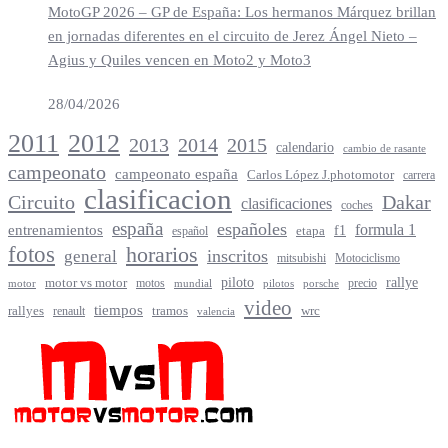
MotoGP 2026 – GP de España: Los hermanos Márquez brillan
en jornadas diferentes en el circuito de Jerez Ángel Nieto –
Agius y Quiles vencen en Moto2 y Moto3
28/04/2026
2012
2011
2013
2014
2015
calendario
cambio de rasante
campeonato
campeonato españa
Carlos López J.photomotor
carrera
clasificacion
Circuito
Dakar
clasificaciones
coches
españa
españoles
entrenamientos
formula 1
f1
español
etapa
fotos
horarios
inscritos
general
mitsubishi
Motociclismo
rallye
piloto
motor vs motor
motos
precio
motor
mundial
porsche
pilotos
video
tiempos
rallyes
tramos
renault
wrc
valencia