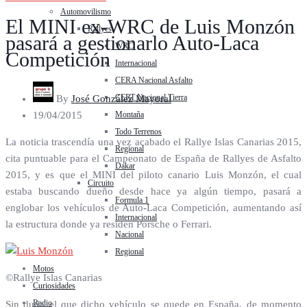
Automovilismo
El MINI ex-WRC de Luis Monzón
Rallyes
pasará a gestionarlo Auto-Laca
WRC
Competición
Internacional
CERA Nacional Asfalto
CERT Nacional Tierra
By
José González Mayoral
Montaña
19/04/2015
Todo Terrenos
La noticia trascendía una vez acabado el Rallye Islas Canarias 2015,
Regional
cita puntuable para el Campeonato de España de Rallyes de Asfalto
Dakar
2015, y es que el MINI del piloto canario Luis Monzón, el cual
Circuito
estaba buscando dueño desde hace ya algún tiempo, pasará a
Formula 1
englobar los vehículos de Auto-Laca Competición, aumentando así
Internacional
la estructura donde ya residen Porsche o Ferrari.
Nacional
Regional
Motos
©Rallye Islas Canarias
Curiosidades
Radio
Sin duda el que dicho vehículo se quede en España, de momento