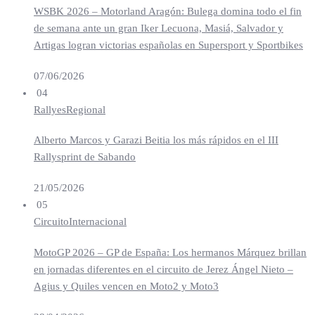
WSBK 2026 – Motorland Aragón: Bulega domina todo el fin
de semana ante un gran Iker Lecuona, Masiá, Salvador y
Artigas logran victorias españolas en Supersport y Sportbikes
07/06/2026
04
Rallyes
Regional
Alberto Marcos y Garazi Beitia los más rápidos en el III
Rallysprint de Sabando
21/05/2026
05
Circuito
Internacional
MotoGP 2026 – GP de España: Los hermanos Márquez brillan
en jornadas diferentes en el circuito de Jerez Ángel Nieto –
Agius y Quiles vencen en Moto2 y Moto3