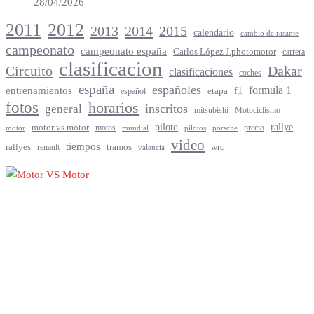
28/04/2026
2012
2011
2013
2014
2015
calendario
cambio de rasante
campeonato
campeonato españa
Carlos López J.photomotor
carrera
clasificacion
Circuito
Dakar
clasificaciones
coches
españa
españoles
entrenamientos
formula 1
f1
español
etapa
fotos
horarios
inscritos
general
mitsubishi
Motociclismo
rallye
piloto
motor vs motor
motos
precio
motor
mundial
porsche
pilotos
video
tiempos
rallyes
tramos
renault
wrc
valencia