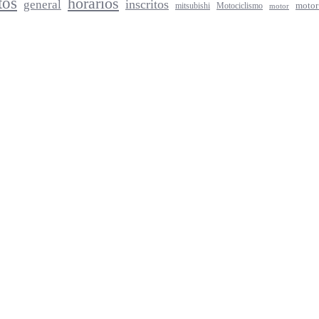
tos
horarios
inscritos
general
mitsubishi
Motociclismo
motor
motor