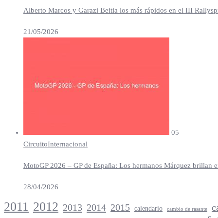
Alberto Marcos y Garazi Beitia los más rápidos en el III Rallys
21/05/2026
05
Circuito
Internacional
MotoGP 2026 – GP de España: Los hermanos Márquez brillan en 
28/04/2026
2012
2011
2013
2014
c
2015
calendario
cambio de rasante