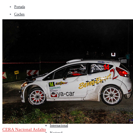
Portada
Coches
Tasa tú coche
Deporte
Automovilismo
Rallyes
WRC
Internacional
CERA Nacional Asfalto
CERT Nacional Tierra
Montaña
Todo Terrenos
Regional
Dakar
Circuito
Formula 1
Internacional
CERA Nacional Asfalto