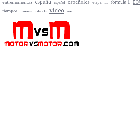
fo
españa
españoles
entrenamientos
formula 1
f1
español
etapa
video
tiempos
tramos
wrc
valencia