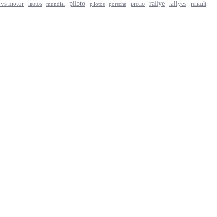
rallye
piloto
rallyes
 vs motor
motos
precio
renault
mundial
porsche
pilotos