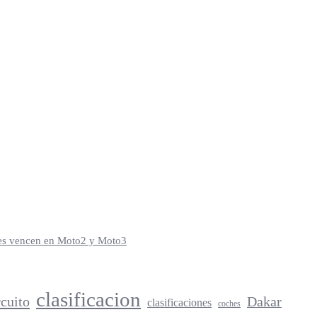
iles vencen en Moto2 y Moto3
clasificacion
rcuito
Dakar
clasificaciones
coches