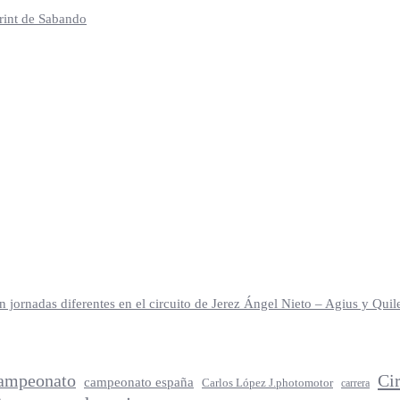
print de Sabando
jornadas diferentes en el circuito de Jerez Ángel Nieto – Agius y Qu
ampeonato
Ci
campeonato españa
Carlos López J.photomotor
carrera