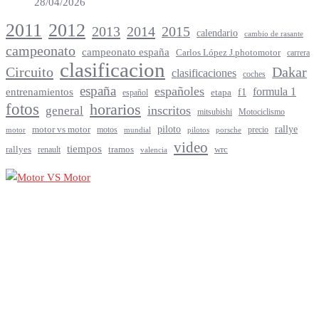
28/04/2026
2012
2011
2013
2014
2015
calendario
cambio de rasante
campeonato
campeonato españa
Carlos López J.photomotor
carrera
clasificacion
Circuito
Dakar
clasificaciones
coches
españa
españoles
entrenamientos
formula 1
f1
español
etapa
fotos
horarios
inscritos
general
mitsubishi
Motociclismo
rallye
piloto
motor vs motor
motos
precio
motor
mundial
porsche
pilotos
video
tiempos
rallyes
tramos
renault
wrc
valencia