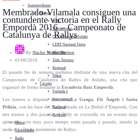
Automovilismo
Membrado-Vilamala consiguen una
Rallyes
contundente victoria en el Rally
WRC
Empordà 2016 – Campeonato de
Internacional
Catalunya de Rallys
CERA Nacional Asfalto
CERT Nacional Tierra
Montaña
By
Nacho Mateo Turrion
01/06/2016
Todo Terrenos
Regional
El pasado fin de semana pudimos disfrutar de una nueva cita del
Dakar
Campeonato de Catalunya de Rallys de Asfalto, una cita que
Circuito
organizó de forma brillante la
Escudería Baix Empordà
.
Formula 1
Internacional
Los tramos a disputar eran tres
La Ganga, Els Àngels i Santa
Pellaia
, con las base del Rally situada en La Bisbal d’Empordà. Con
Nacional
tres tramos a dos pasadas el Rally se convertía en un evento muy
Regional
ajetreado, con muy poco tiempo entre pasada y pasada, siendo la
Motos
tarde del sábado puramente de Rallys.
Curiosidades
Radio