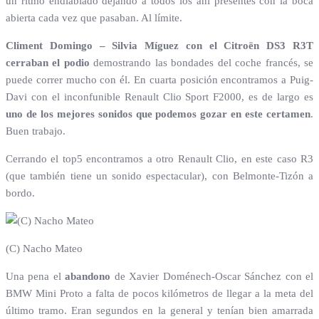
un ritmo endiablado dejando a todos los ahí presentes con la boca
abierta cada vez que pasaban. Al límite.
Climent Domingo – Silvia Míguez con el Citroën DS3 R3T
cerraban el podio
demostrando las bondades del coche francés, se
puede correr mucho con él. En cuarta posición encontramos a Puig-
Davi con el inconfunible Renault Clio Sport F2000, es de largo es
uno de los mejores sonidos que podemos gozar en este certamen
.
Buen trabajo.
Cerrando el top5 encontramos a otro Renault Clio, en este caso R3
(que también tiene un sonido espectacular), con Belmonte-Tizón a
bordo.
(C) Nacho Mateo
Una pena el
abandono
de Xavier Doménech-Oscar Sánchez con el
BMW Mini Proto a falta de pocos kilómetros de llegar a la meta del
último tramo. Eran segundos en la general y tenían bien amarrada