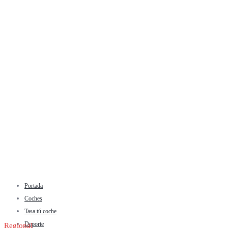
Portada
Coches
Tasa tú coche
Deporte
Regional