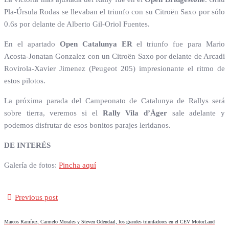
Pla-Úrsula Rodas se llevaban el triunfo con su Citroën Saxo por sólo
0.6s por delante de Alberto Gil-Oriol Fuentes.
En el apartado
Open Catalunya ER
el triunfo fue para Mario
Acosta-Jonatan Gonzalez con un Citroën Saxo por delante de Arcadi
Rovirola-Xavier Jimenez (Peugeot 205) impresionante el ritmo de
estos pilotos.
La próxima parada del Campeonato de Catalunya de Rallys será
sobre tierra, veremos si el
Rally Vila d’Àger
sale adelante y
podemos disfrutar de esos bonitos parajes leridanos.
DE INTERÉS
Galería de fotos:
Pincha aquí
Previous post
Marcos Ramírez, Carmelo Morales y Steven Odendaal, los grandes triunfadores en el CEV MotorLand