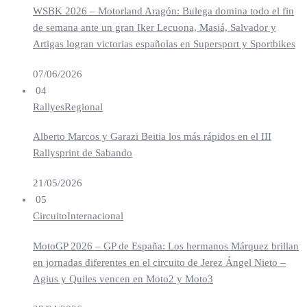
WSBK 2026 – Motorland Aragón: Bulega domina todo el fin
de semana ante un gran Iker Lecuona, Masiá, Salvador y
Artigas logran victorias españolas en Supersport y Sportbikes
07/06/2026
04
Rallyes
Regional
Alberto Marcos y Garazi Beitia los más rápidos en el III
Rallysprint de Sabando
21/05/2026
05
Circuito
Internacional
MotoGP 2026 – GP de España: Los hermanos Márquez brillan
en jornadas diferentes en el circuito de Jerez Ángel Nieto –
Agius y Quiles vencen en Moto2 y Moto3