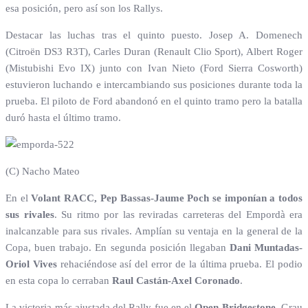
esa posición, pero así son los Rallys.
Destacar las luchas tras el quinto puesto. Josep A. Domenech
(Citroën DS3 R3T), Carles Duran (Renault Clio Sport), Albert Roger
(Mistubishi Evo IX) junto con Ivan Nieto (Ford Sierra Cosworth)
estuvieron luchando e intercambiando sus posiciones durante toda la
prueba. El piloto de Ford abandonó en el quinto tramo pero la batalla
duró hasta el último tramo.
(C) Nacho Mateo
En el
Volant RACC,
Pep Bassas-Jaume Poch se imponían a todos
sus rivales
. Su ritmo por las reviradas carreteras del Empordà era
inalcanzable para sus rivales. Amplían su ventaja en la general de la
Copa, buen trabajo. En segunda posición llegaban
Dani Muntadas-
Oriol Vives
rehaciéndose así del error de la última prueba. El podio
en esta copa lo cerraban
Raul Castán-Axel Coronado
.
La victoria más ajustada del Rally fue en el
Open Bridgestone
. Grau