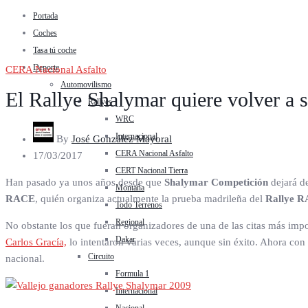
Portada
Coches
Tasa tú coche
Deporte
CERA Nacional Asfalto
Automovilismo
El Rallye Shalymar quiere volver a
Rallyes
WRC
Internacional
By
José González Mayoral
CERA Nacional Asfalto
17/03/2017
CERT Nacional Tierra
Han pasado ya unos años desde que
Shalymar Competición
dejará de
Montaña
RACE
, quién organiza actualmente la prueba madrileña del
Rallye R
Todo Terrenos
Regional
No obstante los que fueran organizadores de una de las citas más impor
Dakar
Carlos Gracía,
lo intentaron varias veces, aunque sin éxito. Ahora con 
Circuito
nacional.
Formula 1
Internacional