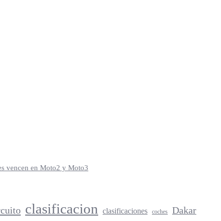
iles vencen en Moto2 y Moto3
clasificacion
rcuito
Dakar
clasificaciones
coches