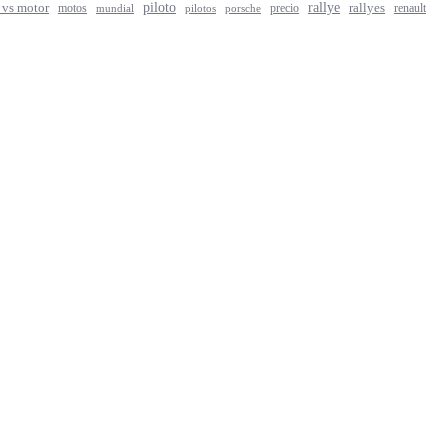
rallye
piloto
rallyes
 vs motor
motos
precio
renault
mundial
porsche
pilotos