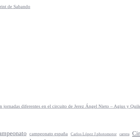
print de Sabando
jornadas diferentes en el circuito de Jerez Ángel Nieto – Agius y Qu
ampeonato
Ci
campeonato españa
Carlos López J.photomotor
carrera