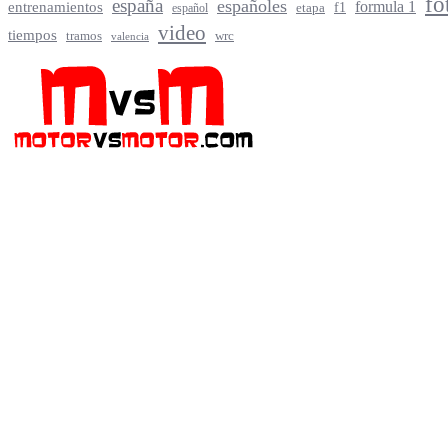
fo
españa
españoles
entrenamientos
formula 1
f1
español
etapa
video
tiempos
tramos
wrc
valencia