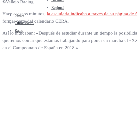
Nacional
©Vallejo Racing
Regional
Hace escasos minutos,
la escudería indicaba a través de su página de
Motos
formar parte del calendario CERA.
Curiosidades
Radio
Así lo indicaban: «Después de estudiar durante un tiempo la posibili
queremos contar que estamos trabajando para poner en marcha el «XX R
en el Campeonato de España en 2018.»