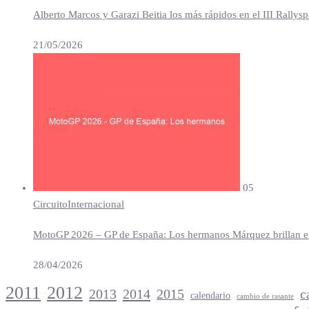
Alberto Marcos y Garazi Beitia los más rápidos en el III Rallys
21/05/2026
05
Circuito
Internacional
MotoGP 2026 – GP de España: Los hermanos Márquez brillan en 
28/04/2026
2012
2011
2013
2014
c
2015
calendario
cambio de rasante