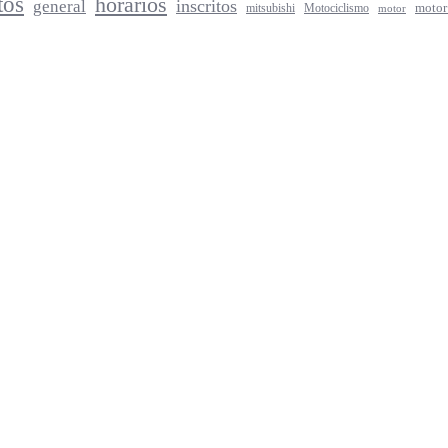
tos
horarios
inscritos
general
mitsubishi
Motociclismo
motor
motor