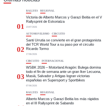
RALLYES
REGIONAL
Victoria de Alberto Marcos y Garazi Beitia en el V
Rallysprint de Eskoriatza
01
23/07/2026
AUTOMOVILISMO
CIRCUITO
Santi Urrutia se convierte en el gran protagonista
del TCR World Tour a su paso por el circuito
02
Ricardo Tormo
17/06/2026
CIRCUITO
INTERNACIONAL
WSBK 2026 – Motorland Aragón: Bulega domina
todo el fin de semana ante un gran Iker Lecuona,
03
Masiá, Salvador y Artigas logran victorias
españolas en Supersport y Sportbikes
07/06/2026
RALLYES
REGIONAL
Alberto Marcos y Garazi Beitia los más rápidos
en el III Rallysprint de Sabando