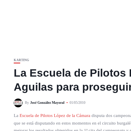
KARTING
La Escuela de Pilotos 
Aguilas para proseguir
By
José González Mayoral
01/05/2010
La
Escuela de Pilotos López de la Cámara
disputa dos campeonat
que se está disputando en estos momentos en el circuito burgal
mejorar los resultados obtenidos en la 1ª cita del campeonato 