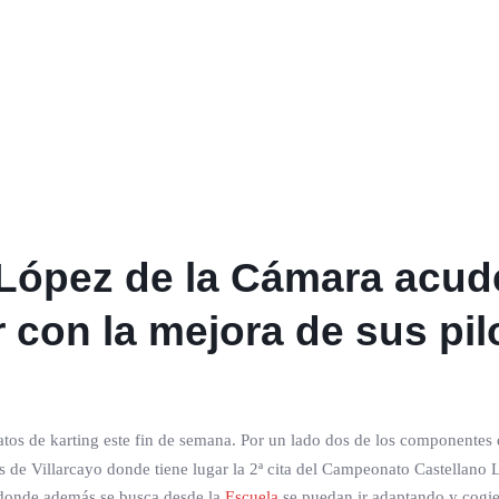
López de la Cámara acude
 con la mejora de sus pil
os de karting este fin de semana. Por un lado dos de los componentes 
és de Villarcayo donde tiene lugar la 2ª cita del Campeonato Castellan
y donde además se busca desde la
Escuela
se puedan ir adaptando y cogie