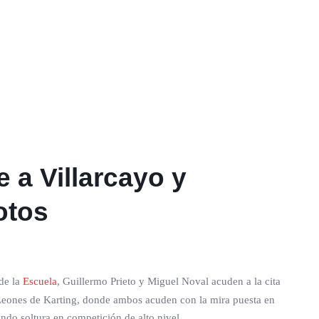
 a Villarcayo y
otos
de la
Escuela
, Guillermo Prieto y Miguel Noval acuden a la cita
o Leones de Karting, donde ambos acuden con la mira puesta en
ndo soltura en competición de alto nivel.