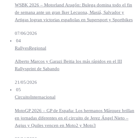
WSBK 2026 – Motorland Aragón: Bulega domina todo el fin
de semana ante un gran Iker Lecuona, Masiá, Salvador y
Artigas logran victorias españolas en Supersport y Sportbikes
07/06/2026
04
Rallyes
Regional
Alberto Marcos y Garazi Beitia los más rápidos en el III
Rallysprint de Sabando
21/05/2026
05
Circuito
Internacional
MotoGP 2026 – GP de España: Los hermanos Márquez brillan
en jornadas diferentes en el circuito de Jerez Ángel Nieto –
Agius y Quiles vencen en Moto2 y Moto3