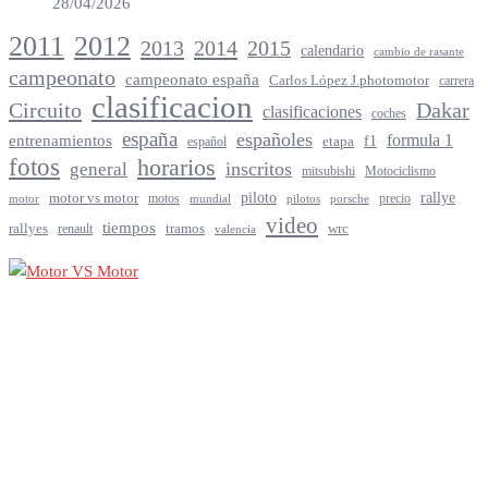
28/04/2026
2012
2011
2013
2014
2015
calendario
cambio de rasante
campeonato
campeonato españa
Carlos López J.photomotor
carrera
clasificacion
Circuito
Dakar
clasificaciones
coches
españa
españoles
entrenamientos
formula 1
f1
español
etapa
fotos
horarios
inscritos
general
mitsubishi
Motociclismo
rallye
piloto
motor vs motor
motos
precio
motor
mundial
porsche
pilotos
video
tiempos
rallyes
tramos
renault
wrc
valencia