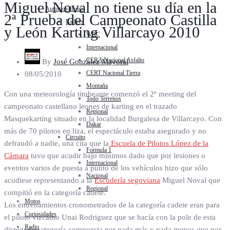
Miguel Noval no tiene su día en la
Automovilismo
2ª Prueba del Campeonato Castilla
Rallyes
y León Karting Villarcayo 2010
WRC
Internacional
CERA Nacional Asfalto
By
José González Mayoral
CERT Nacional Tierra
08/05/2010
Montaña
Con una meteorología titubeante comenzó el 2º meeting del
Todo Terrenos
campeonato castellano leones de karting en el trazado
Regional
Masquekarting situado en la localidad Burgalesa de Villarcayo. Con
Dakar
más de 70 pilotos en liza, el espectáculo estaba asegurado y no
Circuito
defraudó a nadie, una cita que la
Escuela de Pilotos López de la
Formula 1
Cámara
tuvo que acudir bajo mínimos dado que por lesiones o
Internacional
eventos varios de puesta a punto de los vehículos hizo que sólo
Nacional
acudiese representando a la
Escudería segoviana
Miguel Noval que
Regional
compitió en la categoría cadete.
Motos
Los entrenamientos cronometrados de la categoría cadete eran para
Curiosidades
el piloto vizcaíno Unai Rodriguez que se hacía con la pole de esta
Radio
disputada categoría compuesta por nada más y nada menos que por