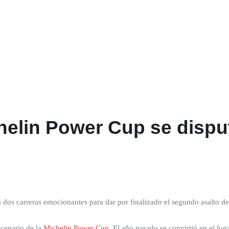
helin Power Cup se disput
 dos carreras emocionantes para dar por finalizado el segundo asalto d
scenario de la
Michelin Power Cup
. El año pasado se convirtió en el l