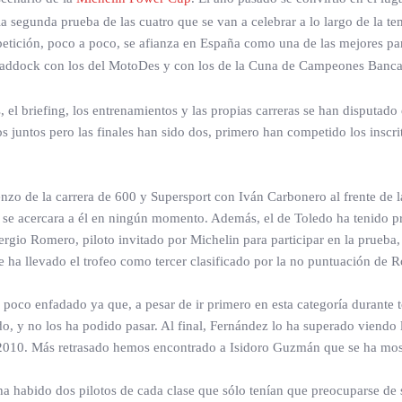
 la segunda prueba de las cuatro que se van a celebrar a lo largo de la 
petición, poco a poco, se afianza en España como una de las mejores par
ddock con los del MotoDes y con los de la Cuna de Campeones Bancaj
s, el briefing, los entrenamientos y las propias carreras se han disputado
juntos pero las finales han sido dos, primero han competido los inscrit
zo de la carrera de 600 y Supersport con Iván Carbonero al frente de la
se acercara a él en ningún momento. Además, el de Toledo ha tenido 
ergio Romero, piloto invitado por Michelin para participar en la prueba
 ha llevado el trofeo como tercer clasificado por la no puntuación de 
 poco enfadado ya que, a pesar de ir primero en esta categoría durante t
o, y no los ha podido pasar. Al final, Fernández lo ha superado viendo 
 2010. Más retrasado hemos encontrado a Isidoro Guzmán que se ha most
 ha habido dos pilotos de cada clase que sólo tenían que preocuparse de 