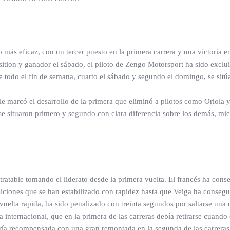
o más eficaz, con un tercer puesto en la primera carrera y una victori
ition y ganador el sábado, el piloto de Zengo Motorsport ha sido exclui
e todo el fin de semana, cuarto el sábado y segundo el domingo, se sitú
iple marcó el desarrollo de la primera que eliminó a pilotos como Oriola 
situaron primero y segundo con clara diferencia sobre los demás, mien
tratable tomando el liderato desde la primera vuelta. El francés ha co
ciones que se han estabilizado con rapidez hasta que Veiga ha consegui
uelta rapida, ha sido penalizado con treinta segundos por saltarse una
 internacional, que en la primera de las carreras debía retirarse cuando
vería recompensada con una gran remontada en la segunda de las carreras