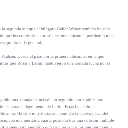
a en la segunda aunque el húngaro Gabor Weber también ha sido
do por los comisarios por saltarse una chicanne, perdiendo toda
a segundo en la general.
y Paulsen. Desde el paso por la primera chicanne, en la que
tras que Rossi y Larini mantuvieron una cerrada lucha por la
nseguido una ventaja de más de un segundo con rapidez por
do separarse ligeramente de Larini. Estas han sido las
 chicanne. Ha sido muy destacada también la octava plaza del
 ocupaba una meritória cuarta posición tras una colisión multiple
 obteniendo un meritório octavo puesto y su primer punto en la