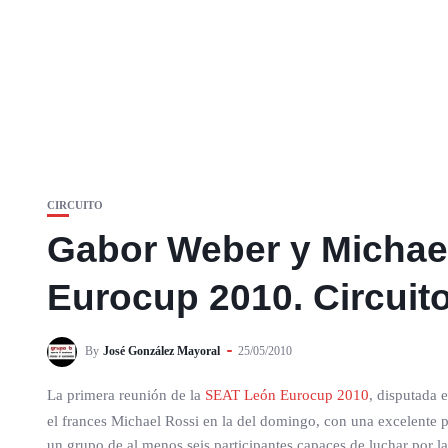
CIRCUITO
Gabor Weber y Michae
Eurocup 2010. Circuito
By
José González Mayoral
25/05/2010
La primera reunión de la
SEAT León Eurocup 2010
, disputada 
el frances Michael Rossi en la del domingo, con una excelente pr
un grupo de al menos seis participantes capaces de luchar por la 