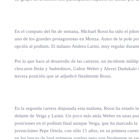
En el computo del fin de semana, Michael Rossi ha sido el pilot
uno de los grandes protagonistas en Monza. Autor de la pole pos
opción al podium. El italiano Andrea Larini, muy regular durant
Por lo que hace al desarrollo de las carreras, un incidente múlt
chocaron Ibrán y Sadredinov, Gabor Weber y Alexei Dudukalo se 
tercera posición que se adjudicó finalmente Rossi.
En la segunda carrera disputada esta mañana, Rossi ha estado in
delante de Veiga y Larini. Un poco más atrás Weber en unas posi
posiciones en el podium final aunque Veiga, que ha marcado la v
jovencísimo Pepe Oriola, con sólo 15 años, en su primera carrera
en los lances de lasd primeras vueltas pero que finalmente se 