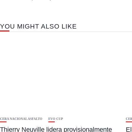
YOU MIGHT ALSO LIKE
CERA NACIONAL ASFALTO
EVO CUP
CER
Thierry Neuville lidera provisionalmente
El