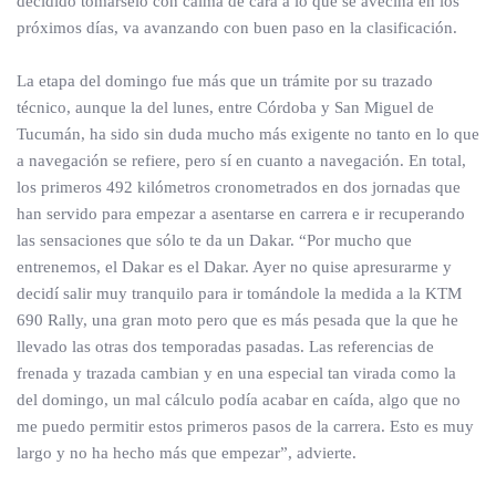
decidido tomárselo con calma de cara a lo que se avecina en los
próximos días, va avanzando con buen paso en la clasificación.
La etapa del domingo fue más que un trámite por su trazado
técnico, aunque la del lunes, entre Córdoba y San Miguel de
Tucumán, ha sido sin duda mucho más exigente no tanto en lo que
a navegación se refiere, pero sí en cuanto a navegación. En total,
los primeros 492 kilómetros cronometrados en dos jornadas que
han servido para empezar a asentarse en carrera e ir recuperando
las sensaciones que sólo te da un Dakar. “Por mucho que
entrenemos, el Dakar es el Dakar. Ayer no quise apresurarme y
decidí salir muy tranquilo para ir tomándole la medida a la KTM
690 Rally, una gran moto pero que es más pesada que la que he
llevado las otras dos temporadas pasadas. Las referencias de
frenada y trazada cambian y en una especial tan virada como la
del domingo, un mal cálculo podía acabar en caída, algo que no
me puedo permitir estos primeros pasos de la carrera. Esto es muy
largo y no ha hecho más que empezar”, advierte.