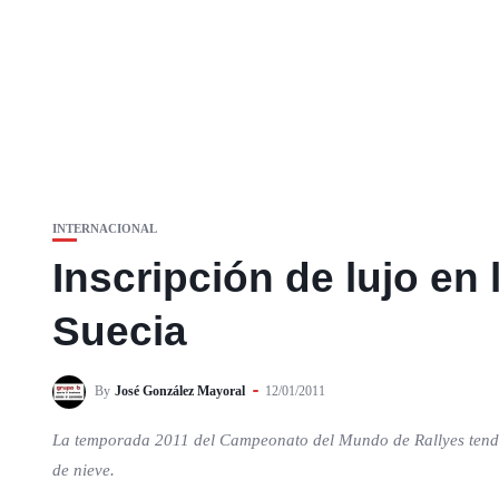
INTERNACIONAL
Inscripción de lujo en
Suecia
By
José González Mayoral
12/01/2011
La temporada 2011 del Campeonato del Mundo de Rallyes tendrá
de nieve.