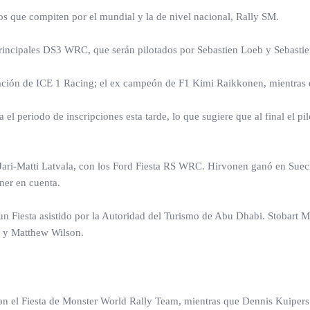
los que compiten por el mundial y la de nivel nacional, Rally SM.
 principales DS3 WRC, que serán pilotados por Sebastien Loeb y Sebastie
ación de ICE 1 Racing; el ex campeón de F1 Kimi Raikkonen, mientras q
 el periodo de inscripciones esta tarde, lo que sugiere que al final el 
 Jari-Matti Latvala, con los Ford Fiesta RS WRC. Hirvonen ganó en Suec
ener en cuenta.
 un Fiesta asistido por la Autoridad del Turismo de Abu Dhabi. Stobart
g y Matthew Wilson.
on el Fiesta de Monster World Rally Team, mientras que Dennis Kuipers