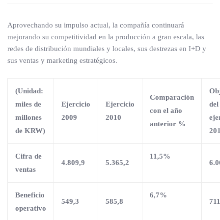
Aprovechando su impulso actual, la compañía continuará
mejorando su competitividad en la producción a gran escala, las
redes de distribución mundiales y locales, sus destrezas en I+D y
sus ventas y marketing estratégicos.
(Unidad:
Obj
Comparación
miles de
Ejercicio
Ejercicio
del
con el año
millones
200
9
20
10
eje
anterior %
de KRW)
20
Cifra de
11,5%
4.809,9
5.365,2
6.0
ventas
Beneficio
6,7%
549,3
585,8
711
operativo