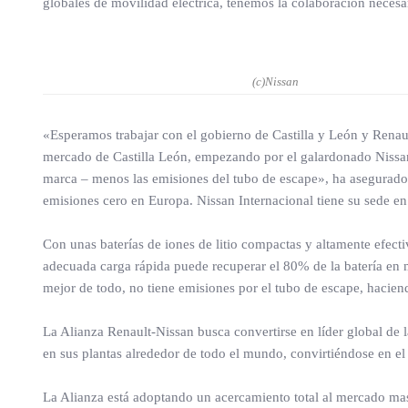
globales de movilidad eléctrica, tenemos la colaboración neces
(c)Nissan
«Esperamos trabajar con el gobierno de Castilla y León y Renaul
mercado de Castilla León, empezando por el galardonado Nissan L
marca – menos las emisiones del tubo de escape», ha asegurado P
emisiones cero en Europa. Nissan Internacional tiene su sede en
Con unas baterías de iones de litio compactas y altamente efec
adecuada carga rápida puede recuperar el 80% de la batería en
mejor de todo, no tiene emisiones por el tubo de escape, hacien
La Alianza Renault-Nissan busca convertirse en líder global de 
en sus plantas alrededor de todo el mundo, convirtiéndose en el ú
La Alianza está adoptando un acercamiento total al mercado masi