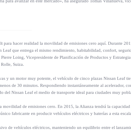
aria para avanzar en este mercado», ha asegurado Tomás Villanueva, vic
t para hacer realidad la movilidad de emisiones cero aquí. Durante 2011
eaf que entrega el mismo rendimiento, habitabilidad, confort, segurida
ierre Loing, Vicepresidente de Planificación de Productos y Estrategia
 Rolle, Suiza.
tivas y un motor muy potente, el vehículo de cinco plazas Nissan Leaf t
 menos de 30 minutos. Respondiendo instantáneamente al acelerador, co
do del Nissan Leaf el medio de transporte ideal para ciudades muy pobl
la movilidad de emisiones cero. En 2015, la Alianza tendrá la capacidad
nico fabricante en producir vehículos eléctricos y baterías a esta escala
vo de vehículos eléctricos, manteniendo un equilibrio entre el lanzamie