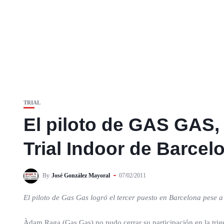
TRIAL
El piloto de GAS GAS,
Trial Indoor de Barcel
By
José González Mayoral
07/02/2011
El piloto de Gas Gas logró el tercer puesto en Barcelona pese a
Àdam Raga (Gas Gas) no pudo cerrar su participación en la trig