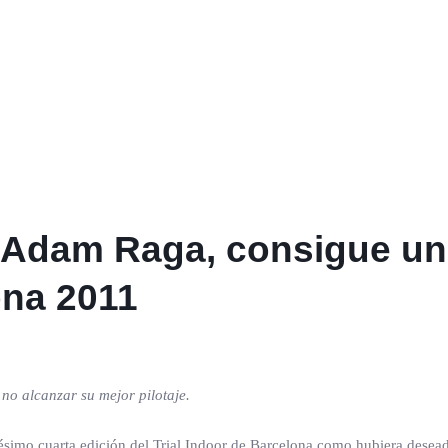
 Adam Raga, consigue un
ona 2011
 no alcanzar su mejor pilotaje.
ésimo cuarta edición del Trial Indoor de Barcelona como hubiera desea