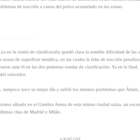
problemas de tracción a causa del polvo acumulado en las zonas.
e ya en la ronda de clasificación quedó clara la notable dificultad de l
zonas de superficie metálica, en las cuales la falta de tracción penaliza
aron ante él en las dos primeras rondas de clasificación. Ya en la fina
del vencedor.
, tampoco tuvo su mejor día y sufrió los mismos problemas que Àdam, qu
ròximo sábado en el Ginebra Arena de esta misma ciudad suiza, un esce
últimas citas de Madrid y Milán.
(c)GAS GAS