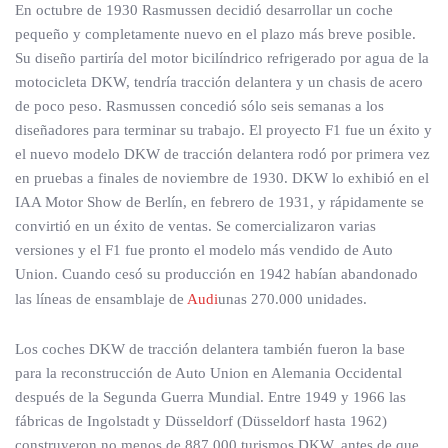
En octubre de 1930 Rasmussen decidió desarrollar un coche
pequeño y completamente nuevo en el plazo más breve posible.
Su diseño partiría del motor bicilíndrico refrigerado por agua de la
motocicleta DKW, tendría tracción delantera y un chasis de acero
de poco peso. Rasmussen concedió sólo seis semanas a los
diseñadores para terminar su trabajo. El proyecto F1 fue un éxito y
el nuevo modelo DKW de tracción delantera rodó por primera vez
en pruebas a finales de noviembre de 1930. DKW lo exhibió en el
IAA Motor Show de Berlín, en febrero de 1931, y rápidamente se
convirtió en un éxito de ventas. Se comercializaron varias
versiones y el F1 fue pronto el modelo más vendido de Auto
Union. Cuando cesó su producción en 1942 habían abandonado
las líneas de ensamblaje de
Audi
unas 270.000 unidades.
Los coches DKW de tracción delantera también fueron la base
para la reconstrucción de Auto Union en Alemania Occidental
después de la Segunda Guerra Mundial. Entre 1949 y 1966 las
fábricas de Ingolstadt y Düsseldorf (Düsseldorf hasta 1962)
construyeron no menos de 887.000 turismos DKW, antes de que