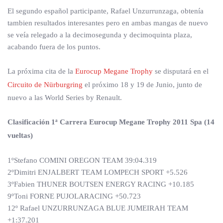
El segundo español participante, Rafael Unzurrunzaga, obtenía
tambien resultados interesantes pero en ambas mangas de nuevo
se veía relegado a la decimosegunda y decimoquinta plaza,
acabando fuera de los puntos.
La próxima cita de la
Eurocup Megane Trophy
se disputará en el
Circuito de Nürburgring
el próximo 18 y 19 de Junio, junto de
nuevo a las World Series by Renault.
Clasificación 1ª Carrera Eurocup Megane Trophy 2011 Spa (14
vueltas)
1ºStefano COMINI OREGON TEAM 39:04.319
2ºDimitri ENJALBERT TEAM LOMPECH SPORT +5.526
3ºFabien THUNER BOUTSEN ENERGY RACING +10.185
9ºToni FORNE PUJOLARACING +50.723
12º Rafael UNZURRUNZAGA BLUE JUMEIRAH TEAM
+1:37.201