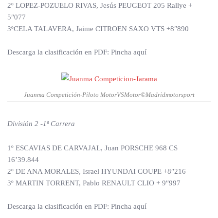
2º LOPEZ-POZUELO RIVAS, Jesús PEUGEOT 205 Rallye +
5″077
3ºCELA TALAVERA, Jaime CITROEN SAXO VTS +8″890
Descarga la clasificación en PDF: Pincha aquí
Juanma Competición-Piloto MotorVSMotor©Madridmotorsport
División 2 -1ª Carrera
1º ESCAVIAS DE CARVAJAL, Juan PORSCHE 968 CS
16’39.844
2º DE ANA MORALES, Israel HYUNDAI COUPE +8″216
3º MARTIN TORRENT, Pablo RENAULT CLIO + 9″997
Descarga la clasificación en PDF: Pincha aquí