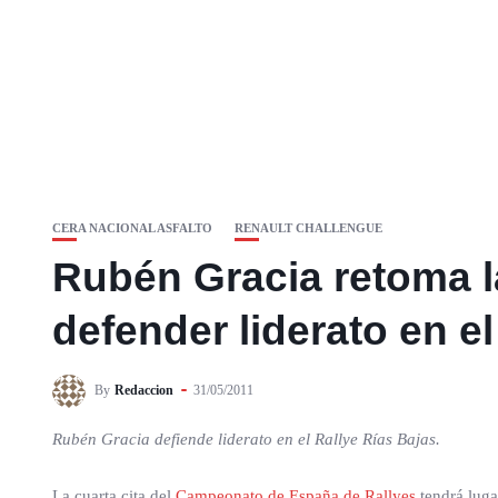
CERA NACIONAL ASFALTO
RENAULT CHALLENGUE
Rubén Gracia retoma l
defender liderato en el
By
Redaccion
31/05/2011
Rubén Gracia defiende liderato en el Rallye Rías Bajas.
La cuarta cita del
Campeonato de España de Rallyes
tendrá luga