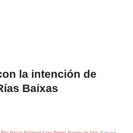
on la intención de
 Rías Baixas
al Rías Baixas Vodafone Gran Premio Turismo de Vigo
. Y en ese