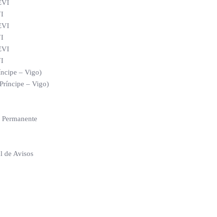
EVI
VI
EVI
VI
EVI
VI
íncipe – Vigo)
Príncipe – Vigo)
a Permanente
al de Avisos