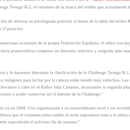
llenge Twingo R-2, el certamen de la marca del rombo que actualmente l
ión de reforzar su privilegiada posición al frente de la tabla del trofeo 
n 2ª posición.
n numerosas ocasiones de la propia Federación Española, el rallye con 
rovincia pontevedresa compone un itinerario selectivo y exigente ante u
aria y lo hacemos liderando la clasificación de la Challenge Twingo R-2.
s márgenes para luchar por la cabeza están siendo muy estrechos. Las
ue llevamos a cabo en el Rallye Islas Canarias, alcanzando la segunda pl
iones y poder conservar así el liderato de la Challenge.”
tado ya en 2008. Una organización a un extraordinario nivel y un recorri
Ahora que el certamen toma rumbo al norte esperamos estar a la altura 
onito espectáculo el próximo fin de semana.”