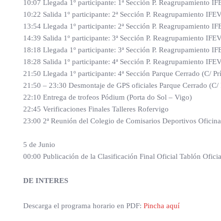
10:07 Llegada 1º participante: 1ª Sección P. Reagrupamiento IF
10:22 Salida 1º participante: 2ª Sección P. Reagrupamiento IFE
13:54 Llegada 1º participante: 2ª Sección P. Reagrupamiento IF
14:39 Salida 1º participante: 3ª Sección P. Reagrupamiento IFE
18:18 Llegada 1º participante: 3ª Sección P. Reagrupamiento IF
18:28 Salida 1º participante: 4ª Sección P. Reagrupamiento IFE
21:50 Llegada 1º participante: 4ª Sección Parque Cerrado (C/ Pr
21:50 – 23:30 Desmontaje de GPS oficiales Parque Cerrado (C/ 
22:10 Entrega de trofeos Pódium (Porta do Sol – Vigo)
22:45 Verificaciones Finales Talleres Rofervigo
23:00 2ª Reunión del Colegio de Comisarios Deportivos Oficin
5 de Junio
00:00 Publicación de la Clasificación Final Oficial Tablón Ofici
DE INTERES
Descarga el programa horario en PDF:
Pincha aquí