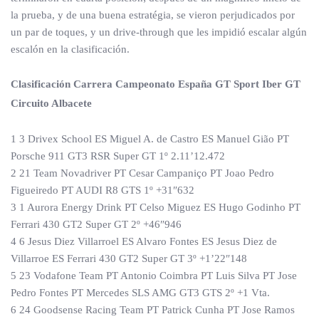
la prueba, y de una buena estratégia, se vieron perjudicados por
un par de toques, y un drive-through que les impidió escalar algún
escalón en la clasificación.
Clasificación Carrera Campeonato España GT Sport Iber GT
Circuito Albacete
1 3 Drivex School ES Miguel A. de Castro ES Manuel Gião PT
Porsche 911 GT3 RSR Super GT 1º 2.11’12.472
2 21 Team Novadriver PT Cesar Campaniço PT Joao Pedro
Figueiredo PT AUDI R8 GTS 1º +31″632
3 1 Aurora Energy Drink PT Celso Miguez ES Hugo Godinho PT
Ferrari 430 GT2 Super GT 2º +46″946
4 6 Jesus Diez Villarroel ES Alvaro Fontes ES Jesus Diez de
Villarroe ES Ferrari 430 GT2 Super GT 3º +1’22″148
5 23 Vodafone Team PT Antonio Coimbra PT Luis Silva PT Jose
Pedro Fontes PT Mercedes SLS AMG GT3 GTS 2º +1 Vta.
6 24 Goodsense Racing Team PT Patrick Cunha PT Jose Ramos