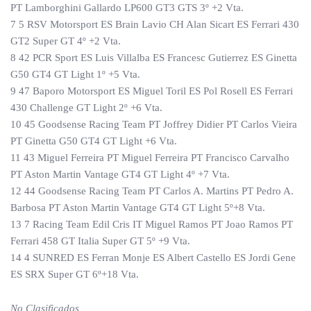
PT Lamborghini Gallardo LP600 GT3 GTS 3º +2 Vta.
7 5 RSV Motorsport ES Brain Lavio CH Alan Sicart ES Ferrari 430
GT2 Super GT 4º +2 Vta.
8 42 PCR Sport ES Luis Villalba ES Francesc Gutierrez ES Ginetta
G50 GT4 GT Light 1º +5 Vta.
9 47 Baporo Motorsport ES Miguel Toril ES Pol Rosell ES Ferrari
430 Challenge GT Light 2º +6 Vta.
10 45 Goodsense Racing Team PT Joffrey Didier PT Carlos Vieira
PT Ginetta G50 GT4 GT Light +6 Vta.
11 43 Miguel Ferreira PT Miguel Ferreira PT Francisco Carvalho
PT Aston Martin Vantage GT4 GT Light 4º +7 Vta.
12 44 Goodsense Racing Team PT Carlos A. Martins PT Pedro A.
Barbosa PT Aston Martin Vantage GT4 GT Light 5º+8 Vta.
13 7 Racing Team Edil Cris IT Miguel Ramos PT Joao Ramos PT
Ferrari 458 GT Italia Super GT 5º +9 Vta.
14 4 SUNRED ES Ferran Monje ES Albert Castello ES Jordi Gene
ES SRX Super GT 6º+18 Vta.
No Clasificados