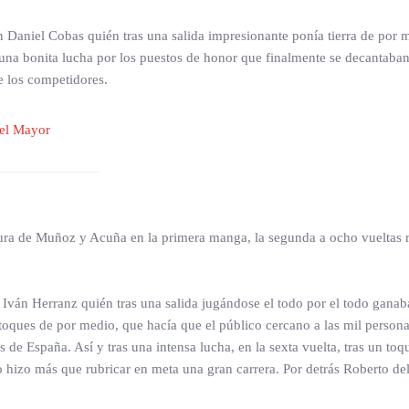
man Daniel Cobas quién tras una salida impresionante ponía tierra de po
una bonita lucha por los puestos de honor que finalmente se decantaban
e los competidores.
rotura de Muñoz y Acuña en la primera manga, la segunda a ocho vueltas 
a Iván Herranz quién tras una salida jugándose el todo por el todo ganab
ques de por medio, que hacía que el público cercano a las mil personas
s de España. Así y tras una intensa lucha, en la sexta vuelta, tras un t
no hizo más que rubricar en meta una gran carrera. Por detrás Roberto d