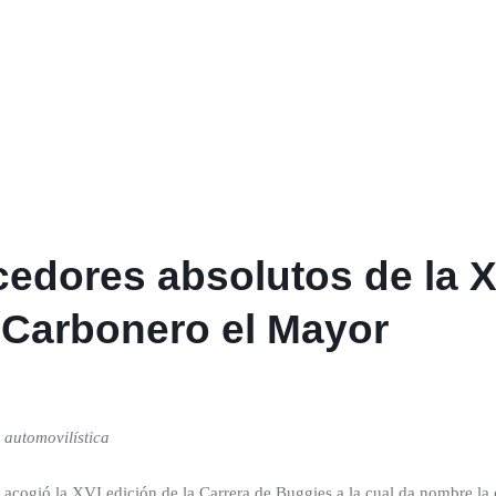
edores absolutos de la XV
 Carbonero el Mayor
 automovilística
acogió la XVI edición de la Carrera de Buggies a la cual da nombre la 