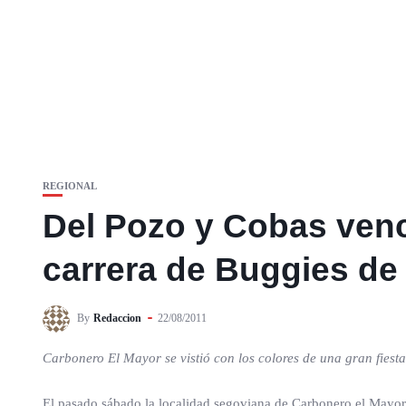
REGIONAL
Del Pozo y Cobas venc
carrera de Buggies de
By
Redaccion
22/08/2011
Carbonero El Mayor se vistió con los colores de una gran fiesta
El pasado sábado la localidad segoviana de Carbonero el Mayor 