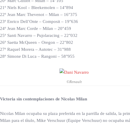
20º Marc Guillot – Milan – 14″105
21º Niels Kool – Bleekemolen – 14″894
22º Jean Marc Thevenot – Milan – 16″375
23º Enrico Dell’Onte – Composit – 19″636
24º Jean Marc Corde – Milan – 20″459
25º Santi Navarro – Pujolaracing – 22″032
26º Saetta McQueen – Oregon – 22″802
27º Raquel Morera – Autotec – 31″988
28º Simone Di Luca – Rangoni – 58″955
©Renault
Victoria sin contemplaciones de Nicolas Milan
Nicolas Milan ocupaba su plaza preferida en la parrilla de salida, la p
Milan para el título, Mike Verschuur (Equipe Verschuur) no ocupaba más 