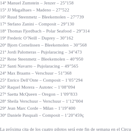
14º Manuel Zumstein – Jenzer – 25″158
15º JJ Magalhaes – Madeno – 27″522
16º Ruud Steenmetz – Bleekemolen – 27″739
17º Stefano Zanini – Composit – 29″130
18º Thomas Fjordbach – Polar Seafood – 29″314
19º Frederic O’Neill – Duprey – 30″162
20º Bjorn Cornelissen – Bleekemolen – 30″568
21º Jordi Palomeras – Pujolaracing – 34″473
22º Rene Steenmetz – Bleekemolen – 40″950
23º Santi Navarro – Pujolaracing – 49”565
24º Max Braams – Verschuur – 51″368
25º Enrico Dell’Onte – Composit – 1’05”294
26º Raquel Morera – Autotec – 1’08″094
27º Saetta McQueen – Oregon – 1’09″833
28º Sheila Verschuur – Verschuur – 1’12″004
29º Jean Marc Corde – Milan – 1’19″400
30º Daniele Pasquali – Composit – 1’20″459ç
La próxima cita de los cuatro pilotos será este fin de semana en el Circ