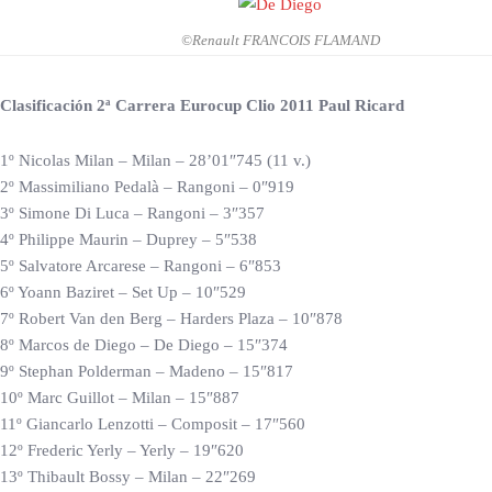
©Renault FRANCOIS FLAMAND
Clasificación 2ª Carrera Eurocup Clio 2011 Paul Ricard
1º Nicolas Milan – Milan – 28’01″745 (11 v.)
2º Massimiliano Pedalà – Rangoni – 0″919
3º Simone Di Luca – Rangoni – 3″357
4º Philippe Maurin – Duprey – 5″538
5º Salvatore Arcarese – Rangoni – 6″853
6º Yoann Baziret – Set Up – 10″529
7º Robert Van den Berg – Harders Plaza – 10″878
8º Marcos de Diego – De Diego – 15″374
9º Stephan Polderman – Madeno – 15″817
10º Marc Guillot – Milan – 15″887
11º Giancarlo Lenzotti – Composit – 17″560
12º Frederic Yerly – Yerly – 19″620
13º Thibault Bossy – Milan – 22″269