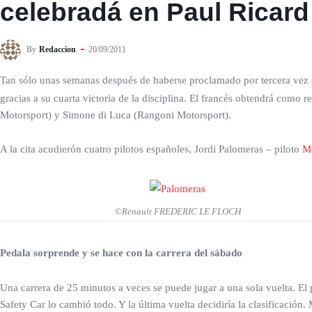
celebradá en Paul Ricard
By
Redaccion
20/09/2011
Tan sólo unas semanas después de haberse proclamado por tercera vez 
gracias a su cuarta victoria de la disciplina. El francés obtendrá com
Motorsport) y Simone di Luca (Rangoni Motorsport).
A la cita acudierón cuatro pilotos españoles, Jordi Palomeras – piloto
M
©Renault FREDERIC LE FLOCH
Pedala sorprende y se hace con la carrera del sábado
Una carrera de 25 minutos a veces se puede jugar a una sola vuelta. El 
Safety Car lo cambió todo. Y la última vuelta decidiría la clasificació