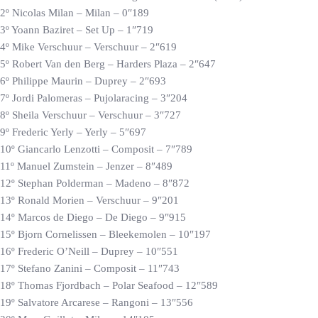
2º Nicolas Milan – Milan – 0″189
3º Yoann Baziret – Set Up – 1″719
4º Mike Verschuur – Verschuur – 2″619
5º Robert Van den Berg – Harders Plaza – 2″647
6º Philippe Maurin – Duprey – 2″693
7º Jordi Palomeras – Pujolaracing – 3″204
8º Sheila Verschuur – Verschuur – 3″727
9º Frederic Yerly – Yerly – 5″697
10º Giancarlo Lenzotti – Composit – 7″789
11º Manuel Zumstein – Jenzer – 8″489
12º Stephan Polderman – Madeno – 8″872
13º Ronald Morien – Verschuur – 9″201
14º Marcos de Diego – De Diego – 9″915
15º Bjorn Cornelissen – Bleekemolen – 10″197
16º Frederic O’Neill – Duprey – 10″551
17º Stefano Zanini – Composit – 11″743
18º Thomas Fjordbach – Polar Seafood – 12″589
19º Salvatore Arcarese – Rangoni – 13″556