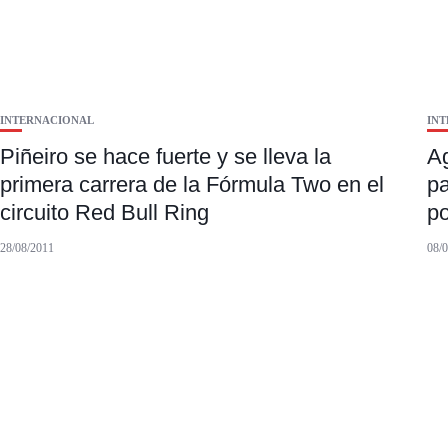
INTERNACIONAL
IN
Piñeiro se hace fuerte y se lleva la
Ag
primera carrera de la Fórmula Two en el
pa
circuito Red Bull Ring
po
28/08/2011
08/