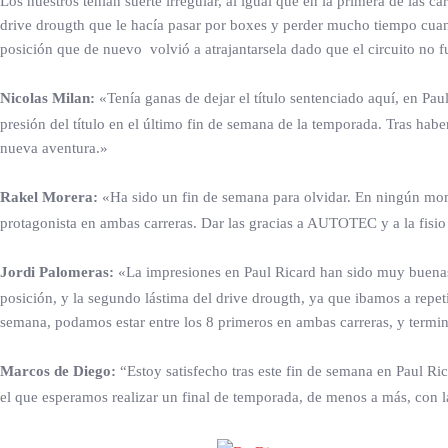
Los nuestros tenían suerte irregular, al igual que en la primera de las 
drive drougth que le hacía pasar por boxes y perder mucho tiempo cuan
posición que de nuevo volvió a atrajantarsela dado que el circuito no f
Nicolas Milan:
«Tenía ganas de dejar el título sentenciado aquí, en Pa
presión del título en el último fin de semana de la temporada. Tras habe
nueva aventura.»
Rakel Morera:
«Ha sido un fin de semana para olvidar. En ningún momen
protagonista en ambas carreras. Dar las gracias a AUTOTEC y a la fisio 
Jordi Palomeras:
«La impresiones en Paul Ricard han sido muy buenas,
posición, y la segundo lástima del drive drougth, ya que ibamos a repeti
semana, podamos estar entre los 8 primeros en ambas carreras, y termina
Marcos de Diego:
“Estoy satisfecho tras este fin de semana en Paul Ri
el que esperamos realizar un final de temporada, de menos a más,