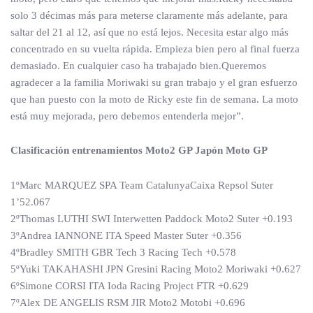
solo 3 décimas más para meterse claramente más adelante, para
saltar del 21 al 12, así que no está lejos. Necesita estar algo más
concentrado en su vuelta rápida. Empieza bien pero al final fuerza
demasiado. En cualquier caso ha trabajado bien.Queremos
agradecer a la familia Moriwaki su gran trabajo y el gran esfuerzo
que han puesto con la moto de Ricky este fin de semana. La moto
está muy mejorada, pero debemos entenderla mejor”.
Clasificación entrenamientos Moto2 GP Japón Moto GP
1ºMarc MARQUEZ SPA Team CatalunyaCaixa Repsol Suter
1’52.067
2ºThomas LUTHI SWI Interwetten Paddock Moto2 Suter +0.193
3ºAndrea IANNONE ITA Speed Master Suter +0.356
4ºBradley SMITH GBR Tech 3 Racing Tech +0.578
5ºYuki TAKAHASHI JPN Gresini Racing Moto2 Moriwaki +0.627
6ºSimone CORSI ITA Ioda Racing Project FTR +0.629
7ºAlex DE ANGELIS RSM JIR Moto2 Motobi +0.696