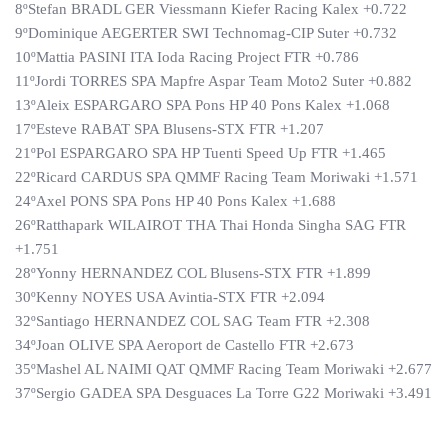
8ºStefan BRADL GER Viessmann Kiefer Racing Kalex +0.722
9ºDominique AEGERTER SWI Technomag-CIP Suter +0.732
10ºMattia PASINI ITA Ioda Racing Project FTR +0.786
11ºJordi TORRES SPA Mapfre Aspar Team Moto2 Suter +0.882
13ºAleix ESPARGARO SPA Pons HP 40 Pons Kalex +1.068
17ºEsteve RABAT SPA Blusens-STX FTR +1.207
21ºPol ESPARGARO SPA HP Tuenti Speed Up FTR +1.465
22ºRicard CARDUS SPA QMMF Racing Team Moriwaki +1.571
24ºAxel PONS SPA Pons HP 40 Pons Kalex +1.688
26ºRatthapark WILAIROT THA Thai Honda Singha SAG FTR
+1.751
28ºYonny HERNANDEZ COL Blusens-STX FTR +1.899
30ºKenny NOYES USA Avintia-STX FTR +2.094
32ºSantiago HERNANDEZ COL SAG Team FTR +2.308
34ºJoan OLIVE SPA Aeroport de Castello FTR +2.673
35ºMashel AL NAIMI QAT QMMF Racing Team Moriwaki +2.677
37ºSergio GADEA SPA Desguaces La Torre G22 Moriwaki +3.491