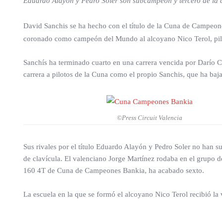
Eduardo Alayón y Pedro Soler son subcampeón y tercero de la 
David Sanchis se ha hecho con el título de la Cuna de Campeone
coronado como campeón del Mundo al alcoyano Nico Terol, pilo
Sanchís ha terminado cuarto en una carrera vencida por Darío C
carrera a pilotos de la Cuna como el propio Sanchis, que ha baj
©Press Circuit Valencia
Sus rivales por el título Eduardo Alayón y Pedro Soler no han
de clavícula. El valenciano Jorge Martínez rodaba en el grupo d
160 4T de Cuna de Campeones Bankia, ha acabado sexto.
La escuela en la que se formó el alcoyano Nico Terol recibió la