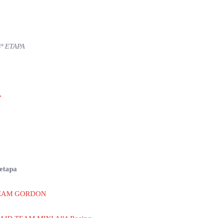
ª ETAPA
A
 etapa
R TEAM GORDON