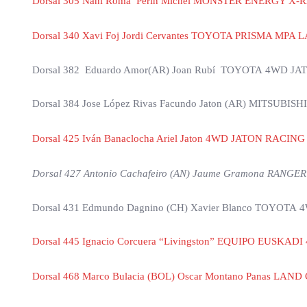
Dorsal 305 Nani Roma Périn Michel MONSTER ENERGY X-R
Dorsal 340 Xavi Foj Jordi Cervantes TOYOTA PRISMA MPA
Dorsal 382 Eduardo Amor(AR) Joan Rubí TOYOTA 4WD J
Dorsal 384 Jose López Rivas Facundo Jaton (AR) MITSUBIS
Dorsal 425 Iván Banaclocha Ariel Jaton 4WD JATON R
Dorsal 427 Antonio Cachafeiro (AN) Jaume Gramona RANGE
Dorsal 431 Edmundo Dagnino (CH) Xavier Blanco TOYOT
Dorsal 445 Ignacio Corcuera “Livingston” EQUIPO EUSKAD
Dorsal 468 Marco Bulacia (BOL) Oscar Montano Panas LAN