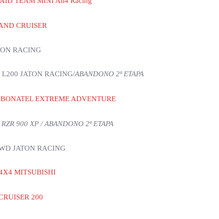
AID TEAM MINI All4 Racing
 LAND CRUISER
ATON RACING
HI L200 JATON RACING/
ABANDONO 2ª ETAPA
ACING BONATEL EXTREME ADVENTURE
R RZR 900 XP / ABANDONO 2ª ETAPA
A 4WD JATON RACING
I 4X4 MITSUBISHI
D CRUISER 200