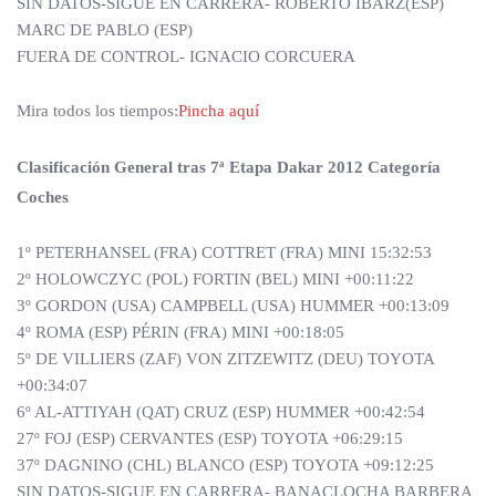
SIN DATOS-SIGUE EN CARRERA- ROBERTO IBARZ(ESP)
MARC DE PABLO (ESP)
FUERA DE CONTROL- IGNACIO CORCUERA
Mira todos los tiempos:
Pincha aquí
Clasificación General tras 7ª Etapa Dakar 2012 Categoría
Coches
1º PETERHANSEL (FRA) COTTRET (FRA) MINI 15:32:53
2º HOLOWCZYC (POL) FORTIN (BEL) MINI +00:11:22
3º GORDON (USA) CAMPBELL (USA) HUMMER +00:13:09
4º ROMA (ESP) PÉRIN (FRA) MINI +00:18:05
5º DE VILLIERS (ZAF) VON ZITZEWITZ (DEU) TOYOTA
+00:34:07
6º AL-ATTIYAH (QAT) CRUZ (ESP) HUMMER +00:42:54
27º FOJ (ESP) CERVANTES (ESP) TOYOTA +06:29:15
37º DAGNINO (CHL) BLANCO (ESP) TOYOTA +09:12:25
SIN DATOS-SIGUE EN CARRERA- BANACLOCHA BARBERA