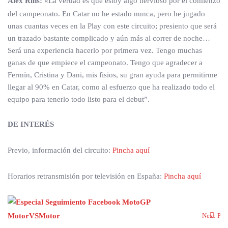
Álex Rins:
«La verdad es que estoy algo nervioso por el comienzo
del campeonato. En Catar no he estado nunca, pero he jugado
unas cuantas veces en la Play con este circuito; presiento que será
un trazado bastante complicado y aún más al correr de noche…
Será una experiencia hacerlo por primera vez. Tengo muchas
ganas de que empiece el campeonato. Tengo que agradecer a
Fermín, Cristina y Dani, mis fisios, su gran ayuda para permitirme
llegar al 90% en Catar, como al esfuerzo que ha realizado todo el
equipo para tenerlo todo listo para el debut”.
DE INTERÉS
Previo, información del circuito:
Pincha aquí
Horarios retransmisión por televisión en España:
Pincha aquí
Next
Pre