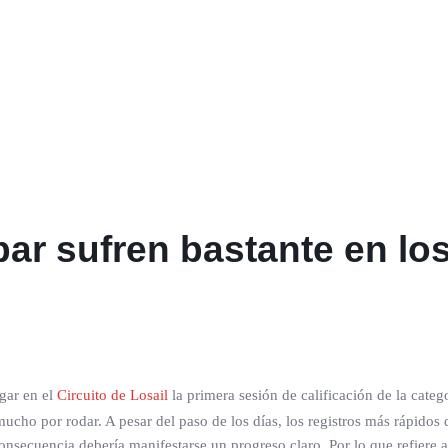
par sufren bastante en lo
ugar en el
Circuito de Losail
la primera sesión de calificación de la categ
cho por rodar. A pesar del paso de los días, los registros más rápidos
onsecuencia debería manifestarse un progreso claro. Por lo que refiere a