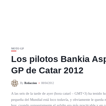
MOTO GP
Los pilotos Bankia As
GP de Catar 2012
By
Redaccion
08/04/2012
A las seis de la tarde de ayer (hora catarí – GMT+3) ha tenido l
pequeña del Mundial está loco todavía, y obviamente le queda mu
hoy, cuando supuestamente el asfalto era más practicable y en c