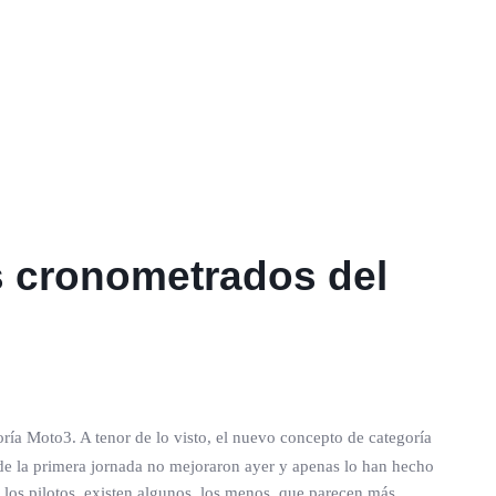
s cronometrados del
oría Moto3. A tenor de lo visto, el nuevo concepto de categoría
 de la primera jornada no mejoraron ayer y apenas lo han hecho
 los pilotos, existen algunos, los menos, que parecen más