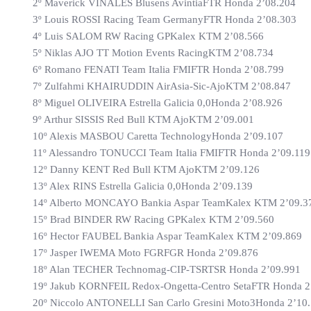
2º Maverick VIÑALES Blusens AvintiaFTR Honda 2’08.204
3º Louis ROSSI Racing Team GermanyFTR Honda 2’08.303
4º Luis SALOM RW Racing GPKalex KTM 2’08.566
5º Niklas AJO TT Motion Events RacingKTM 2’08.734
6º Romano FENATI Team Italia FMIFTR Honda 2’08.799
7º Zulfahmi KHAIRUDDIN AirAsia-Sic-AjoKTM 2’08.847
8º Miguel OLIVEIRA Estrella Galicia 0,0Honda 2’08.926
9º Arthur SISSIS Red Bull KTM AjoKTM 2’09.001
10º Alexis MASBOU Caretta TechnologyHonda 2’09.107
11º Alessandro TONUCCI Team Italia FMIFTR Honda 2’09.119
12º Danny KENT Red Bull KTM AjoKTM 2’09.126
13º Alex RINS Estrella Galicia 0,0Honda 2’09.139
14º Alberto MONCAYO Bankia Aspar TeamKalex KTM 2’09.3
15º Brad BINDER RW Racing GPKalex KTM 2’09.560
16º Hector FAUBEL Bankia Aspar TeamKalex KTM 2’09.869
17º Jasper IWEMA Moto FGRFGR Honda 2’09.876
18º Alan TECHER Technomag-CIP-TSRTSR Honda 2’09.991
19º Jakub KORNFEIL Redox-Ongetta-Centro SetaFTR Honda 2
20º Niccolo ANTONELLI San Carlo Gresini Moto3Honda 2’10