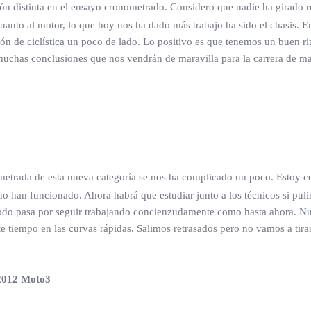
ón distinta en el ensayo cronometrado. Considero que nadie ha girado r
o al motor, lo que hoy nos ha dado más trabajo ha sido el chasis. Ent
ón de ciclística un poco de lado. Lo positivo es que tenemos un buen r
uchas conclusiones que nos vendrán de maravilla para la carrera de ma
etrada de esta nueva categoría se nos ha complicado un poco. Estoy c
no han funcionado. Ahora habrá que estudiar junto a los técnicos si pul
do pasa por seguir trabajando concienzudamente como hasta ahora. Nues
tiempo en las curvas rápidas. Salimos retrasados pero no vamos a tirar
2012 Moto3