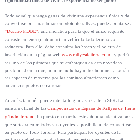
Oportunidad única de vivir la experiencia de ser piloto
Todo aquel que tenga ganas de vivir una experiencia única y de
convertirse por unas horas en piloto de rallyes, puede apuntarse al
“Desafío KOBE”
; una iniciativa para la que el único requisito
consiste en tener (o alquilar) un vehículo todo terreno con
reductora. Para ello, debe consultar las bases y el boletín de
inscripción en la página web
www.rallyesdetierra.com
; y podrá
ser uno de los primeros que se embarquen en esta novedosa
posibilidad en la que, aunque no lo hayan hecho nunca, podrán
ser capaces de moverse por los caminos almerienses como
auténticos pilotos de carreras.
Además, también puede intentarlo gracias a Cadena SER. La
emisora oficial de los
Campeonatos de España de Rallyes de Tierra
y Todo Terreno
, ha puesto en marcha este año una iniciativa por la
que sorteará entre todos sus oyentes la posibilidad de convertirse
en piloto de Todo Terreno. Para participar, los oyentes de la
emisora a nivel nacional y local deben estar atentos a las cuñas