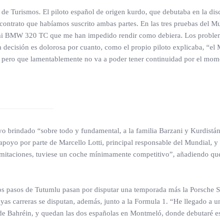
e Turismos. El piloto español de origen kurdo, que debutaba en la dis
contrato que habíamos suscrito ambas partes. En las tres pruebas del 
 mi BMW 320 TC que me han impedido rendir como debiera. Los problema
sta decisión es dolorosa por cuanto, como el propio piloto explicaba, “
ar pero que lamentablemente no va a poder tener continuidad por el mom
poyo brindado “sobre todo y fundamental, a la familia Barzani y Kurdis
oyo por parte de Marcello Lotti, principal responsable del Mundial, y 
limitaciones, tuviese un coche mínimamente competitivo”, añadiendo que
los pasos de Tutumlu pasan por disputar una temporada más la Porsche
cuyas carreras se disputan, además, junto a la Formula 1. “He llegado
as de Bahréin, y quedan las dos españolas en Montmeló, donde debutaré