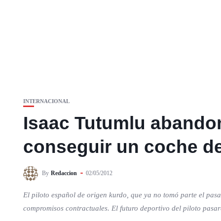
INTERNACIONAL
Isaac Tutumlu abandon
conseguir un coche de
By
Redaccion
02/05/2012
El piloto español de origen kurdo, que ya no tomó parte el pa
compromisos contractuales. El futuro deportivo del piloto pa