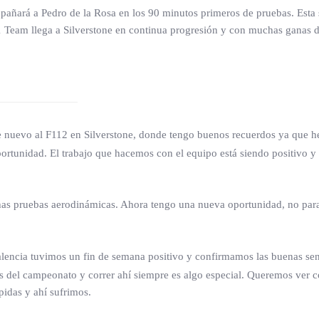
añará a Pedro de la Rosa en los 90 minutos primeros de pruebas. Esta 
1 Team llega a Silverstone en continua progresión y con muchas ganas 
 nuevo al F112 en Silverstone, donde tengo buenos recuerdos ya que he
rtunidad. El trabajo que hacemos con el equipo está siendo positivo y
s pruebas aerodinámicas. Ahora tengo una nueva oportunidad, no para d
lencia tuvimos un fin de semana positivo y confirmamos las buenas sens
os del campeonato y correr ahí siempre es algo especial. Queremos ver có
pidas y ahí sufrimos.