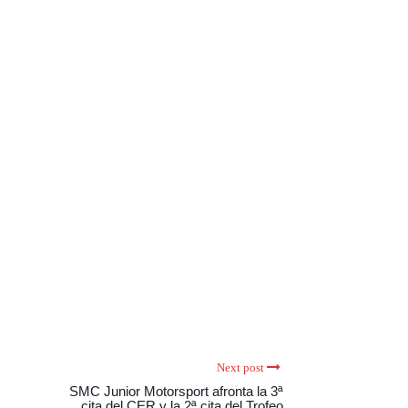
Next post
SMC Junior Motorsport afronta la 3ª
cita del CER y la 2ª cita del Trofeo