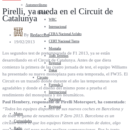
Automovilismo
Pirelli, ya rueda en el Circuit de
Rallyes
Catalunya
WRC
Internacional
CERA Nacional Asfalto
By
Redaccion
CERT Nacional Tierra
19/02/2013
Montaña
Los segundos test de pretemporada de F1 2013, ya se están
Todo Terrenos
desarrollando en el Circuit de Catalunya. Antes de que diera
Regional
comienzo la primera de las cuatro jornada de test, el equipo Williams
Dakar
ha presentado su nuevo monoplaza para esta temporada, el FW35. El
Circuito
Circuit es un trazado donde durante el año las temperaturas son
Formula 1
agradables y donde el diseño del mismo pone a prueba el
Internacional
rendimiento del monoplaza y los neumáticos.
Nacional
Paul Hembery, responsable de Pirelli Motorsport, ha comentado:
Regional
“Todos los equipos disponen de sus nuevos coches en Barcelona y
Motos
de toda la gama de neumáticos P Zero 2013. Barcelona es un
Curiosidades
circuito sobre el que los equipos tienen un montón de datos, algo
Radio
que es muy útil para poder realizar comparaciones. Por lo tanto,