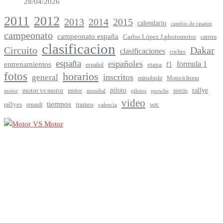
28/04/2026
2012
2011
2013
2014
2015
calendario
cambio de rasante
campeonato
campeonato españa
Carlos López J.photomotor
carrera
clasificacion
Circuito
Dakar
clasificaciones
coches
españa
españoles
entrenamientos
formula 1
f1
español
etapa
fotos
horarios
inscritos
general
mitsubishi
Motociclismo
rallye
piloto
motor vs motor
motos
precio
motor
mundial
porsche
pilotos
video
tiempos
rallyes
tramos
renault
wrc
valencia