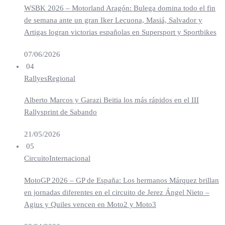
WSBK 2026 – Motorland Aragón: Bulega domina todo el fin
de semana ante un gran Iker Lecuona, Masiá, Salvador y
Artigas logran victorias españolas en Supersport y Sportbikes
07/06/2026
04
Rallyes
Regional
Alberto Marcos y Garazi Beitia los más rápidos en el III
Rallysprint de Sabando
21/05/2026
05
Circuito
Internacional
MotoGP 2026 – GP de España: Los hermanos Márquez brillan
en jornadas diferentes en el circuito de Jerez Ángel Nieto –
Agius y Quiles vencen en Moto2 y Moto3