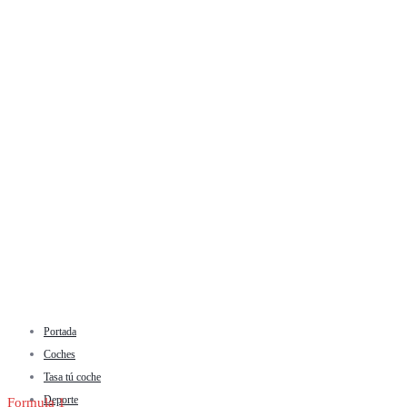
Portada
Coches
Tasa tú coche
Deporte
Formula 1