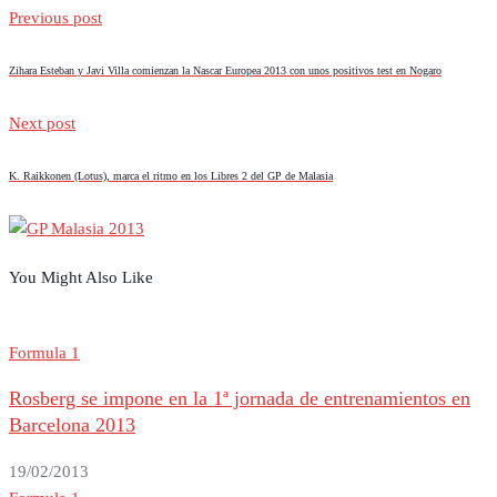
Previous post
Zihara Esteban y Javi Villa comienzan la Nascar Europea 2013 con unos positivos test en Nogaro
Next post
K. Raikkonen (Lotus), marca el ritmo en los Libres 2 del GP de Malasia
You Might Also Like
Formula 1
Rosberg se impone en la 1ª jornada de entrenamientos en
Barcelona 2013
19/02/2013