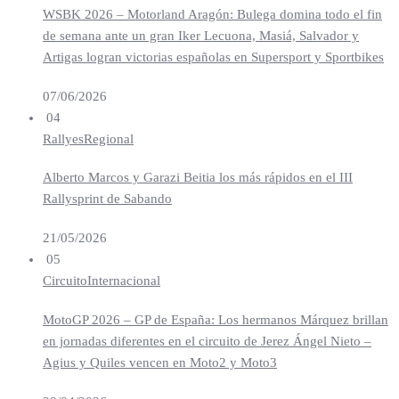
WSBK 2026 – Motorland Aragón: Bulega domina todo el fin
de semana ante un gran Iker Lecuona, Masiá, Salvador y
Artigas logran victorias españolas en Supersport y Sportbikes
07/06/2026
04
Rallyes
Regional
Alberto Marcos y Garazi Beitia los más rápidos en el III
Rallysprint de Sabando
21/05/2026
05
Circuito
Internacional
MotoGP 2026 – GP de España: Los hermanos Márquez brillan
en jornadas diferentes en el circuito de Jerez Ángel Nieto –
Agius y Quiles vencen en Moto2 y Moto3