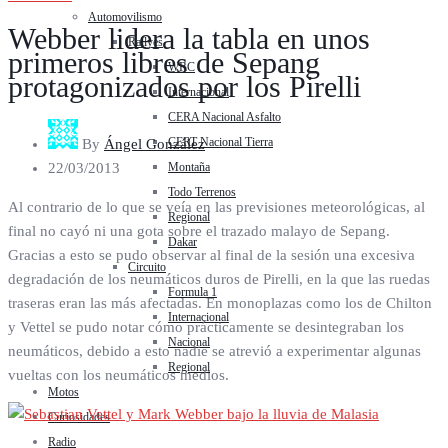
Automovilismo
Webber lidera la tabla en unos
Rallyes
primeros libres de Sepang
WRC
protagonizados por los Pirelli
Internacional
CERA Nacional Asfalto
CERT Nacional Tierra
By
Ángel González
Montaña
22/03/2013
Todo Terrenos
Al contrario de lo que se veía en las previsiones meteorológicas, al
Regional
final no cayó ni una gota sobre el trazado malayo de Sepang.
Dakar
Gracias a esto se pudo observar al final de la sesión una excesiva
Circuito
degradación de los neumáticos duros de Pirelli, en la que las ruedas
Formula 1
traseras eran las más afectadas. En monoplazas como los de Chilton
Internacional
y Vettel se pudo notar cómo prácticamente se desintegraban los
Nacional
neumáticos, debido a esto nadie se atrevió a experimentar algunas
Regional
vueltas con los neumáticos medios.
Motos
Curiosidades
Radio