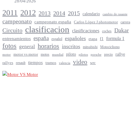
28/04/2026
2012
2011
2013
2014
2015
calendario
cambio de rasante
campeonato
campeonato españa
Carlos López J.photomotor
carrera
clasificacion
Circuito
Dakar
clasificaciones
coches
españa
españoles
entrenamientos
formula 1
f1
español
etapa
fotos
horarios
inscritos
general
mitsubishi
Motociclismo
rallye
piloto
motor vs motor
motos
precio
motor
mundial
porsche
pilotos
video
tiempos
rallyes
tramos
renault
wrc
valencia