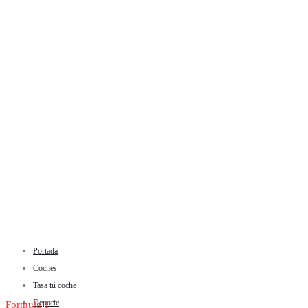
Portada
Coches
Tasa tú coche
Deporte
Formula 1