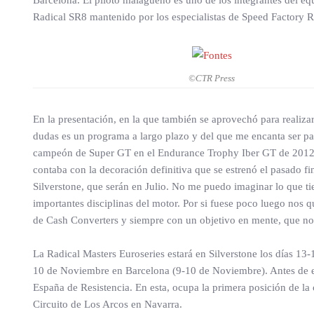
Barcelona. El piloto malagueño es uno de los integrantes del eq
Radical SR8 mantenido por los especialistas de Speed Factory R
©CTR Press
En la presentación, en la que también se aprovechó para realiza
dudas es un programa a largo plazo y del que me encanta ser par
campeón de Super GT en el Endurance Trophy Iber GT de 2012 ya
contaba con la decoración definitiva que se estrenó el pasado 
Silverstone, que serán en Julio. No me puedo imaginar lo que tie
importantes disciplinas del motor. Por si fuese poco luego nos 
de Cash Converters y siempre con un objetivo en mente, que no 
La Radical Masters Euroseries estará en Silverstone los días 13
10 de Noviembre en Barcelona (9-10 de Noviembre). Antes de es
España de Resistencia. En esta, ocupa la primera posición de la
Circuito de Los Arcos en Navarra.