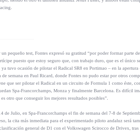
uipo, siendo el otro el también andaluz Jesús Fuster, y ambos están co
acing.
r un pequeño test, Fontes expresó su gratitud “por poder formar parte d
tícipe puesto que estoy seguro que, con trabajo duro, que es el único 
 tuvo ocasión de pilotar el Radical SR8 en Portimao – en la apertura
fin de semana en Paul Ricard, donde Fontes no pudo estar por otros com
ne que ser pilotar el Radical en un circuito de Formula 1 como éste, con
quedan Spa-Francorchamps, Monza y finalmente Barcelona. Es difícil imag
es otro que conseguir los mejores resultados posibles”.
-14 de Julio, en Spa-Francorchamps el fin de semana del 7-8 de Septiemb
o, la cita más inmediata para el experimentado piloto andaluz será tam
 clasificación general de D1 con el Volkswagen Scirocco de Drivex, tras