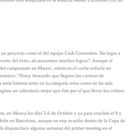
mpitiendo esta temporada en la Radical Master Euroseries con un
e un proyecto como el del equipo Cash Converters. Sin lugar a
secreto del éxito, alcanzaremos muchos logros”. Aunque el
 del campeonato en Marzo-, entonces el coche todavía no
promisos. “Estoy deseando que lleguen las carreras de
 tanta historia tanto en la categoría reina como en las más
inar un calendario mejor que éste por el que llevar los colores
re, en Monza los días 5-6 de Octubre y ya para concluir el 9 y
bién en Barcelona, aunque en esta ocasión dentro de la Copa de
 la disputa hace algunas semanas del primer meeting en el