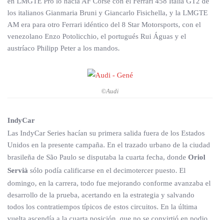
en LMGTE Pro lo hacía AF Corse con el Ferrari 458 Italia GT2 de
los italianos Gianmaria Bruni y Giancarlo Fisichella, y la LMGTE
AM era para otro Ferrari idéntico del 8 Star Motorsports, con el
venezolano Enzo Potolicchio, el portugués Rui Águas y el
austríaco Philipp Peter a los mandos.
©Audi
IndyCar
Las IndyCar Series hacían su primera salida fuera de los Estados
Unidos en la presente campaña. En el trazado urbano de la ciudad
brasileña de São Paulo se disputaba la cuarta fecha, donde
Oriol
Servià
sólo podía calificarse en el decimotercer puesto. El
domingo, en la carrera, todo fue mejorando conforme avanzaba el
desarrollo de la prueba, acertando en la estrategia y salvando
todos los contratiempos típicos de estos circuitos. En la última
vuelta ascendía a la cuarta posición, que no se convirtió en podio