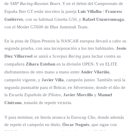
de
SMP Racing-Russian Bears
. Y en el debut del Campeonato de
España Iber GT están inscritos la pareja
Luis Villalba
/
Francesc
Gutiérrez
, con su habitual Ginetta G50, y
Rafael Unzurrunzaga
,
con el Mosler GT600 de Blue Jumeirah Team.
En la pista de Dijon-Prenois la NASCAR europea llevará a cabo su
segunda prueba, con una incorporación a los tres habituales.
Jesús
Díez Villarroel
se unirá a
Scorpus Racing
para luchar contra su
compañera
Zihara Esteban
en la división OPEN. Y en ELITE
disfrutaremos de otro mano a mano entre
Ander Vilariño
,
campeón vigente, y
Javier Villa
, campeón junior. También será la
segunda puntuable para el Britcar, en Silverstone, donde el dúo de
la
Escuela Española de Pilotos
,
Javier Morcillo
y
Manuel
Cintrano
, tratarán de repetir victoria.
Y para terminar, en Imola arranca la Eurocup Clio, donde además
de repetir el campeón en título,
Óscar Nogués
, que sigue con