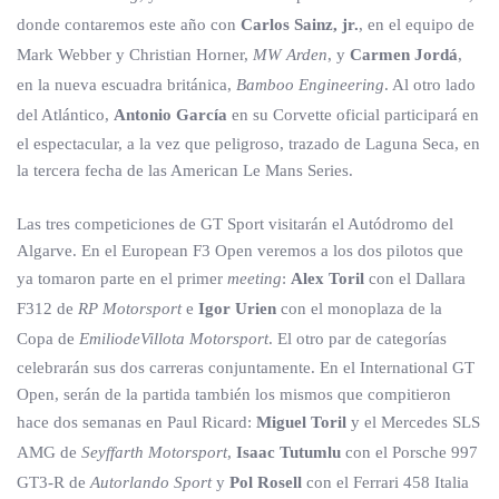
donde contaremos este año con
Carlos Sainz, jr.
, en el equipo de
Mark Webber y Christian Horner,
MW Arden
, y
Carmen Jordá
,
en la nueva escuadra británica,
Bamboo Engineering
. Al otro lado
del Atlántico,
Antonio García
en su Corvette oficial participará en
el espectacular, a la vez que peligroso, trazado de Laguna Seca, en
la tercera fecha de las American Le Mans Series.
Las tres competiciones de GT Sport visitarán el Autódromo del
Algarve. En el European F3 Open veremos a los dos pilotos que
ya tomaron parte en el primer
meeting
:
Alex Toril
con el Dallara
F312 de
RP Motorsport
e
Igor Urien
con el monoplaza de la
Copa de
EmiliodeVillota Motorsport
. El otro par de categorías
celebrarán sus dos carreras conjuntamente. En el International GT
Open, serán de la partida también los mismos que compitieron
hace dos semanas en Paul Ricard:
Miguel Toril
y el Mercedes SLS
AMG de
Seyffarth Motorsport
,
Isaac Tutumlu
con el Porsche 997
GT3-R de
Autorlando Sport
y
Pol Rosell
con el Ferrari 458 Italia