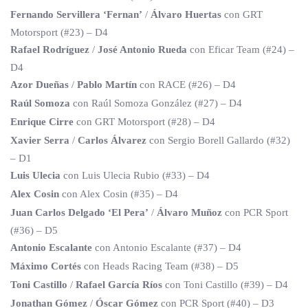
Fernando Servillera ‘Fernan’
/
Álvaro Huertas
con GRT
Motorsport (#23) – D4
Rafael Rodríguez
/
José Antonio Rueda
con Eficar Team (#24) –
D4
Azor Dueñas
/
Pablo Martín
con RACE (#26) – D4
Raúl Somoza
con Raúl Somoza González (#27) – D4
Enrique Cirre
con GRT Motorsport (#28) – D4
Xavier Serra
/
Carlos Álvarez
con Sergio Borell Gallardo (#32)
– D1
Luis Ulecia
con Luis Ulecia Rubio (#33) – D4
Alex Cosin
con Alex Cosin (#35) – D4
Juan Carlos Delgado ‘El Pera’
/
Álvaro Muñoz
con PCR Sport
(#36) – D5
Antonio Escalante
con Antonio Escalante (#37) – D4
Máximo Cortés
con Heads Racing Team (#38) – D5
Toni Castillo
/
Rafael García Ríos
con Toni Castillo (#39) – D4
Jonathan Gómez
/
Óscar Gómez
con PCR Sport (#40) – D3