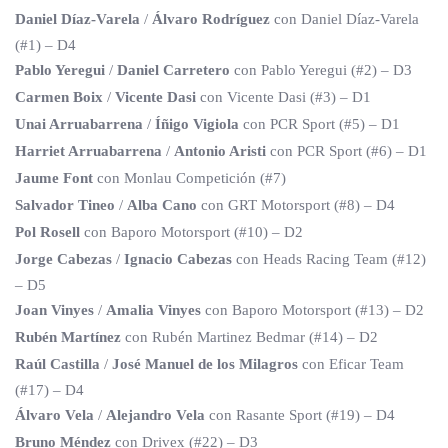
Daniel Díaz-Varela
/
Álvaro Rodríguez
con Daniel Díaz-Varela
(#1) – D4
Pablo Yeregui
/
Daniel Carretero
con Pablo Yeregui (#2) – D3
Carmen Boix
/
Vicente Dasi
con Vicente Dasi (#3) – D1
Unai Arruabarrena
/
Íñigo Vigiola
con PCR Sport (#5) – D1
Harriet Arruabarrena
/
Antonio Aristi
con PCR Sport (#6) – D1
Jaume Font
con Monlau Competición (#7)
Salvador Tineo
/
Alba Cano
con GRT Motorsport (#8) – D4
Pol Rosell
con Baporo Motorsport (#10) – D2
Jorge Cabezas
/
Ignacio Cabezas
con Heads Racing Team (#12)
– D5
Joan Vinyes
/
Amalia Vinyes
con Baporo Motorsport (#13) – D2
Rubén Martínez
con Rubén Martinez Bedmar (#14) – D2
Raúl Castilla
/
José Manuel de los Milagros
con Eficar Team
(#17) – D4
Álvaro Vela
/
Alejandro Vela
con Rasante Sport (#19) – D4
Bruno Méndez
con Drivex (#22) – D3