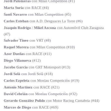
Jordi Palomeras
con Milan Competition (#1)
Marta Suria
con RACE (#4)
Santi Navarro
con Milan Competition (#5)
Carlos Esteban
con A.D. Desguaces La Torre (#6)
Joaquín Rodrigo
/
Mikel Azcona
con Automóvil Club Zaragoza
(#7)
Salvador Tineo
con VRT (#8)
Raquel Morera
con Milan Competition (#10)
Azor Dueñas
con RACE (#11)
Diego Villanueva
(#12)
Jacobo García
con GRT Motorsport (#13)
Jordi Solà
con Jordi Solà (#18)
Carlos Ezpeleta
con Monlau Competición (#19)
Antonio Martínez
con RACE (#21)
David Cebrián
con Monlau Competición (#32)
Gerardo González Pulido
con Motor Racing Cantabria (#44)
Marcos de Diego
con RACE (#69)