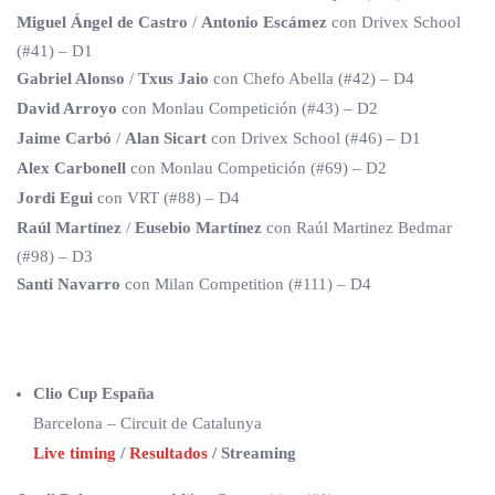
Miguel Ángel de Castro
/
Antonio Escámez
con Drivex School
(#41) – D1
Gabriel Alonso
/
Txus Jaio
con Chefo Abella (#42) – D4
David Arroyo
con Monlau Competición (#43) – D2
Jaime Carbó
/
Alan Sicart
con Drivex School (#46) – D1
Alex Carbonell
con Monlau Competición (#69) – D2
Jordi Egui
con VRT (#88) – D4
Raúl Martínez
/
Eusebio Martínez
con Raúl Martinez Bedmar
(#98) – D3
Santi Navarro
con Milan Competition (#111) – D4
Clio Cup España
Barcelona – Circuit de Catalunya
Live timing
/
Resultados
/ Streaming