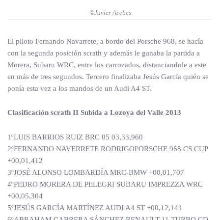
©Javier Acebes
El piloto Fernando Navarrete, a bordo del Porsche 968, se hacía
con la segunda posición scrath y además le ganaba la partida a
Morera, Subaru WRC, entre los carrozados, distanciandole a este
en más de tres segundos. Tercero finalizaba Jesús García quién se
ponía esta vez a los mandos de un Audi A4 ST.
Clasificación scrath II Subida a Lozoya del Valle 2013
1ºLUIS BARRIOS RUIZ BRC 05 03,33,960
2ºFERNANDO NAVERRETE RODRIGOPORSCHE 968 CS CUP
+00,01,412
3ºJOSÉ ALONSO LOMBARDÍA MRC-BMW +00,01,707
4ºPEDRO MORERA DE PELEGRI SUBARU IMPREZZA WRC
+00,05,304
5ºJESÚS GARCÍA MARTÍNEZ AUDI A4 ST +00,12,141
6ºABRAHAM CABRERA SÁNCHEZ RENAULT 11 TURBO CD