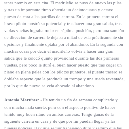
tener premio en esta cita. El madrileño se puso de nuevo las pilas
y tras un importante ritmo obtenía un decimocuarto y octavo
puesto de cara a las parrillas de carrera. En la primera carrera el
bravo piloto mostró su potencial y tras hacer una gran salida, tras
varias vueltas lograba rodar en séptima posición, pero una sanción
de dirección de carrera le dejaba a mitad de esta prácticamente sin
opciones y finalmente optaba por el abandono. En la segunda con
muchas cosas por decir el madrileño volvía a hacer una gran
salida que le colocó quinto provisional durante las dos primeras
vueltas, pero poco le duró el buen hacer puesto que tras coger un
piano en plena pelea con los pilotos punteros, el puente trasero se
doblaba aspecto que le producía un trompo y una rueda reventada,
por lo que de nuevo se veía abocado al abandono.
Antonio Martínez:
«He tenido un fin de semana complicado y
con mucha mala suerte, pero con el aspecto positivo de haber
tenido muy buen ritmo en ambas carreras. Tengo ganas de la
siguiente carrera en casa y de que por fin puedan llegar ya las
buenas noticias. Hay que seguir trabajando duro y seguro que las