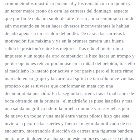
cronometrados mostró su potencial y los remató con un quinto y
un tercer mejor crono de cara las carreras del domingo, aspecto
que por fin le daba un soplo de aire fresco a una temporada donde
aún mostrando su buen hacer diversos inconvenientes le habían
dejado apenas a un escalón del podio. De cara a las carreras la
motivación fue máxima y ya en la primera carrera una buena
salida le posicionó entre los mejores. Tras ello el fuerte ritmo
impuesto y un toque de otro competidor le hizo hacer un trompo y
perder opciones reincorporándose en la mitad del pelotón, tras ello
el madrileño lo intento por activa y por pasiva pero el fuerte ritmo
marcado en su grupo y la carrera al sprint de tan sólo once vueltas
propicio que se tuviese que conformar en meta con una
decimoquinta posición. En la segunda carrera, tras el mal sabor de
boca obtenido en la primera, el madrileño se puso las pilas y tras
una salida magnífica lidero la prueba durante varias vueltas pero
de nuevo un toque y una melé entre varios pilotos hizo que este
tuviera la peor de las suertes y fuera el mayor damnificado de ese
encuentro, mostrandole dirección de carrera una rigurosa bandera
negra que finalmente acababa con este en boxes tras ser excluido